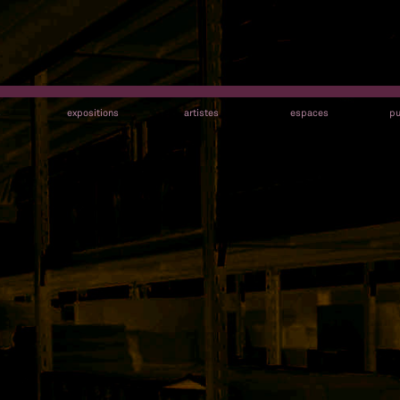
s
expositions
artistes
espaces
pu