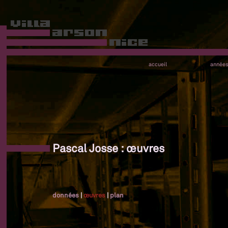
accueil
année
Pascal Josse : œuvres
données
|
œuvres
|
plan