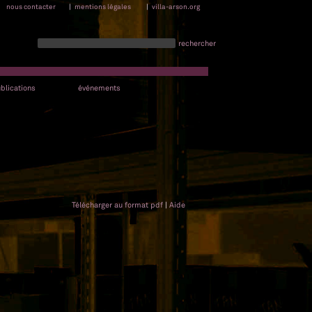
nous contacter
|
mentions légales
|
villa-arson.org
rechercher
blications
événements
Télécharger au format pdf
|
Aide