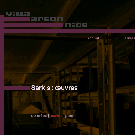
accueil
année
Sarkis : œuvres
données
|
œuvres
|
plan