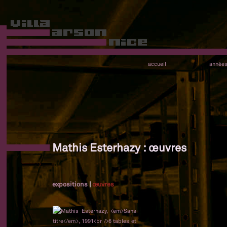
accueil
année
Mathis Esterhazy : œuvres
expositions
|
œuvres