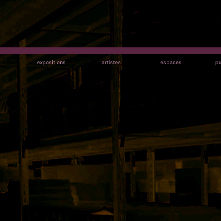
s
expositions
artistes
espaces
pu