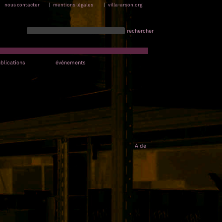
nous contacter
|
mentions légales
|
villa-arson.org
rechercher
blications
événements
Aide