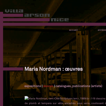
accueil
année
Maria Nordman : œuvres
expositions
|
œuvres
|
catalogues, publications (artiste)