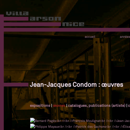
accueil
année
Jean-Jacques Condom : œuvres
expositions
|
œuvres
|
catalogues, publications (artiste)
|
c