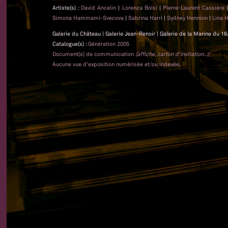
Artiste(s) :
David Ancelin
|
Lorenza Boisi
|
Pierre-Laurent Cassière
Simona Hammami-Svecova
|
Sabrina Harri
|
Sydney Hennion
|
Lina 
Galerie du Château | Galerie Jean-Renoir | Galerie de la Marine du 1
Catalogue(s) :
Génération 2005
Document(s) de communication
(affiche, carton d'invitation...)
Aucune vue d'exposition numérisée et/ou indexée
.