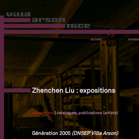
accueil
année
Zhenchen Liu : expositions
expositions
|
catalogues, publications (artiste)
Génération 2005
(DNSEP Villa Arson)