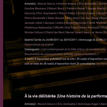
Artiste(s) :
Marcel Alocco
|
Antoine Alvarez
|
Éric Andreatta
|
Domin
Caroline Bouissou
|
Robert Bozzi
|
Frédérik Brandi
|
George Brecht
Ducorroy
|
Éric Duyckaerts
|
Robert Erébo
|
Kristof Everart
|
Daniel 
Pierre Giovannelli
|
Sales Gosses
|
Yoko Gunji
|
Cai Guo-Qiang
|
Raym
Jacques Lebel
|
Jacques Lizène
|
George Maciunas
|
Denis Martine
Frédérique Nalbandian
|
ORLAN
|
Gina Pane
|
Gilbert Pedinielli
|
Phil
Nicolas Uriburu
|
Charly Van Rest
|
Bernar Venet
|
Jean-Luc Verna
|
Ér
Galerie Carrée du 24/06/2011 au 30/10/2011 | Vernissage le 23/06/
20
Communiqué de presse
Catalogue(s) :
L'art contemporain et la Côte d'Azur
Un territoire pou
Document(s) de communication
(affiche, carton d'invitation...)
3 vue(s) d'exposition publiée(s) sur le site | 25 vue(s) d'exposition n
soit un total de 28 vue(s) d'exposition dont 25 consultables
sur dem
À la vie délibérée
(Une histoire de la performa
Artiste(s) :
Marcel Alocco
|
Éric Andreatta
|
Dominique Angel
|
Alai