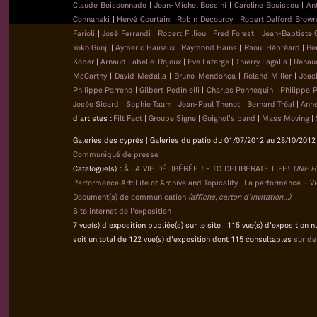
Claude Boissonnade
|
Jean-Michel Bossini
|
Caroline Bouissou
|
An
Connanski
|
Hervé Courtain
|
Robin Decourcy
|
Robert Delford Brow
Farioli
|
José Ferrandi
|
Robert Filliou
|
Fred Forest
|
Jean-Baptiste
Yoko Gunji
|
Aymeric Hainaux
|
Raymond Hains
|
Raoul Hébréard
|
Be
Kober
|
Arnaud Labelle-Rojoux
|
Eve Lafarge
|
Thierry Lagalla
|
Renau
McCarthy
|
David Medalla
|
Bruno Mendonça
|
Roland Miller
|
Joac
Philippe Parreno
|
Gilbert Pedinielli
|
Charles Pennequin
|
Philippe 
Josée Sicard
|
Sophie Taam
|
Jean-Paul Thenot
|
Bernard Tréal
|
Anne
d'artistes :
Filt Fact
|
Groupe Signe
|
Guignol's band
|
Mass Moving
|
Galeries des cyprès | Galeries du patio du 01/07/2012 au 28/10/2012 
Communiqué de presse
Catalogue(s) :
À LA VIE DÉLIBÉRÉE ! - TO DELIBERATE LIFE!
UNE H
Performance Art: Life of Archive and Topicality
|
La performance – Vie
Document(s) de communication
(affiche, carton d'invitation...)
Site internet de l'exposition
7 vue(s) d'exposition publiée(s) sur le site | 115 vue(s) d'exposition 
soit un total de 122 vue(s) d'exposition dont 115 consultables
sur d