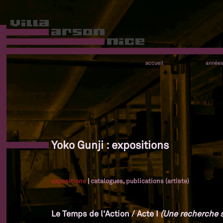
accueil
année
Yoko Gunji : expositions
expositions
|
catalogues, publications (artiste)
Le Temps de l'Action / Acte I
(Une recherche su