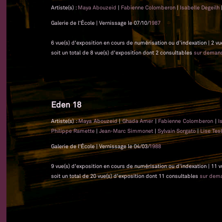
Artiste(s) :
Maya Abouzeid
|
Fabienne Colomberon
|
Isabelle Degeilh
Galerie de l'École | Vernissage le 07/10/
1987
6 vue(s) d'exposition en cours de numérisation ou d'indexation | 2 vu
soit un total de 8 vue(s) d'exposition dont 2 consultables
sur deman
Eden 18
Artiste(s) :
Maya Abouzeid
|
Ghada Amer
|
Fabienne Colomberon
|
I
Philippe Ramette
|
Jean-Marc Simmonet
|
Sylvain Sorgato
|
Lise Tes
Galerie de l'École | Vernissage le 04/03/
1988
9 vue(s) d'exposition en cours de numérisation ou d'indexation | 11 
soit un total de 20 vue(s) d'exposition dont 11 consultables
sur dem