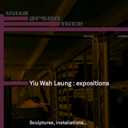
accueil
année
Yiu Wah Leung : expositions
expositions
Sculptures, installations…