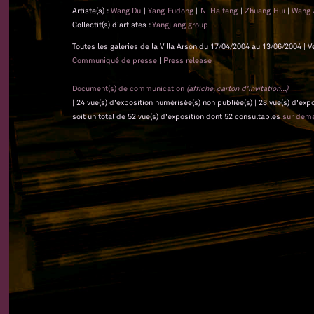
Artiste(s) :
Wang Du
|
Yang Fudong
|
Ni Haifeng
|
Zhuang Hui
|
Wang 
Collectif(s) d'artistes :
Yangjiang group
Toutes les galeries de la Villa Arson du 17/04/2004 au 13/06/2004 | V
Communiqué de presse
|
Press release
Document(s) de communication
(affiche, carton d'invitation...)
| 24 vue(s) d'exposition numérisée(s) non publiée(s) | 28 vue(s) d'ex
soit un total de 52 vue(s) d'exposition dont 52 consultables
sur dem