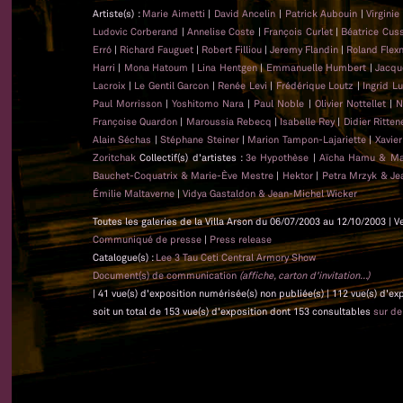
Artiste(s) :
Marie Aimetti
|
David Ancelin
|
Patrick Aubouin
|
Virginie
Ludovic Corberand
|
Annelise Coste
|
François Curlet
|
Béatrice Cus
Erró
|
Richard Fauguet
|
Robert Filliou
|
Jeremy Flandin
|
Roland Flex
Harri
|
Mona Hatoum
|
Lina Hentgen
|
Emmanuelle Humbert
|
Jacqu
Lacroix
|
Le Gentil Garcon
|
Renée Levi
|
Frédérique Loutz
|
Ingrid L
Paul Morrisson
|
Yoshitomo Nara
|
Paul Noble
|
Olivier Nottellet
|
N
Françoise Quardon
|
Maroussia Rebecq
|
Isabelle Rey
|
Didier Ritten
Alain Séchas
|
Stéphane Steiner
|
Marion Tampon-Lajariette
|
Xavie
Zoritchak
Collectif(s) d'artistes :
3e Hypothèse
|
Aïcha Hamu & Ma
Bauchet-Coquatrix & Marie-Ève Mestre
|
Hektor
|
Petra Mrzyk & Je
Émilie Maltaverne
|
Vidya Gastaldon & Jean-Michel Wicker
Toutes les galeries de la Villa Arson du 06/07/2003 au 12/10/2003 | V
Communiqué de presse
|
Press release
Catalogue(s) :
Lee 3 Tau Ceti Central Armory Show
Document(s) de communication
(affiche, carton d'invitation...)
| 41 vue(s) d'exposition numérisée(s) non publiée(s) | 112 vue(s) d'e
soit un total de 153 vue(s) d'exposition dont 153 consultables
sur d