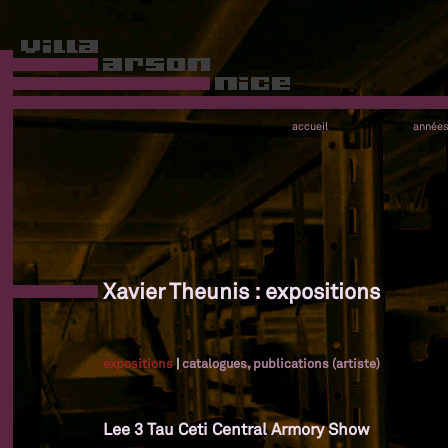
accueil
année
Xavier Theunis : expositions
expositions
|
catalogues, publications (artiste)
Lee 3 Tau Ceti Central Armory Show