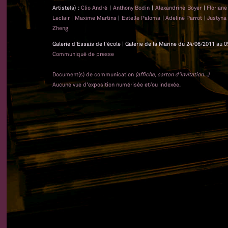
Artiste(s) :
Clio André
|
Anthony Bodin
|
Alexandrine Boyer
|
Floriane
Leclair
|
Maxime Martins
|
Estelle Paloma
|
Adeline Parrot
|
Justyna
Zheng
Galerie d'Essais de l'école | Galerie de la Marine du 24/06/2011 au 0
Communiqué de presse
Document(s) de communication
(affiche, carton d'invitation...)
Aucune vue d'exposition numérisée et/ou indexée
.