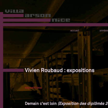
accueil
année
Vivien Roubaud : expositions
expositions
Demain c'est loin
(Exposition des diplômés 20