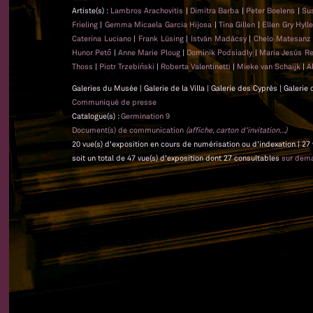
Artiste(s) :
Lambros Arachovitis
|
Dimitra Barba
|
Peter Boelens
|
Su
Frieling
|
Gemma Micaela Garcia Hijosa
|
Tina Gillen
|
Ellen Gry Hyl
Caterina Luciano
|
Frank Lüsing
|
István Madácsy
|
Chelo Matesan
Hunor Pető
|
Anne Marie Ploug
|
Dominik Podsiadly
|
María Jesús Re
Thoss
|
Piotr Trzebiński
|
Roberta Valentinetti
|
Mieke van Schaijk
|
A
Galeries du Musée | Galerie de la Villa | Galerie des Cyprès | Galerie
Communiqué de presse
Catalogue(s) :
Germination 9
Document(s) de communication
(affiche, carton d'invitation...)
20 vue(s) d'exposition en cours de numérisation ou d'indexation | 27
soit un total de 47 vue(s) d'exposition dont 27 consultables
sur dem