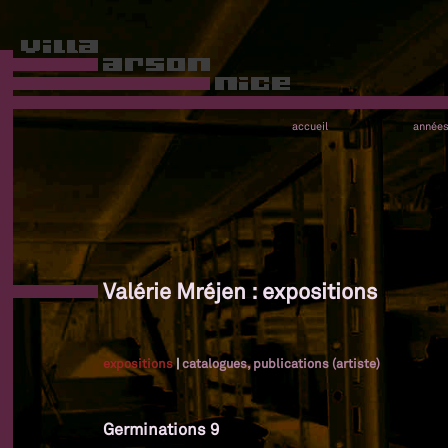
accueil
année
Valérie Mréjen : expositions
expositions
|
catalogues, publications (artiste)
Germinations 9