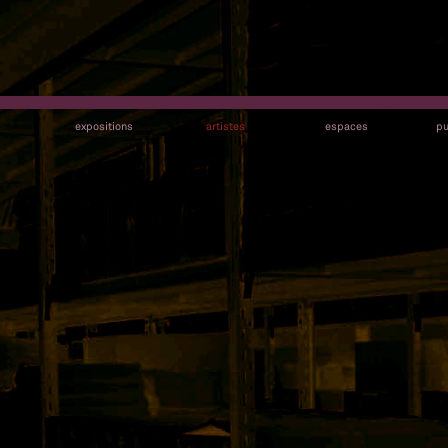
s
expositions
artistes
espaces
pu