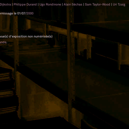
Dijkstra
|
Philippe Durand
|
Ugo Rondinone
|
Alain Séchas
|
Sam Taylor-Wood
|
Uri Tzaig
ernissage le 01/07/
2000
 vue(s) d'exposition non numérisée(s)
ande
.