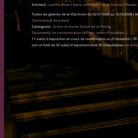
Artiste(s) :
Laetitia Benat
|
Marie-José Burki
|
Jordi Colomer
|
Rineke 
Toutes les galeries de la Villa Arson du 02/07/2000 au 15/10/2000 | V
Communiqué de presse
Catalogue(s) :
Action on tourne, Action we're filming
Document(s) de communication
(affiche, carton d'invitation...)
17 vue(s) d'exposition en cours de numérisation ou d'indexation | 35
soit un total de 52 vue(s) d'exposition dont 35 consultables
sur dem