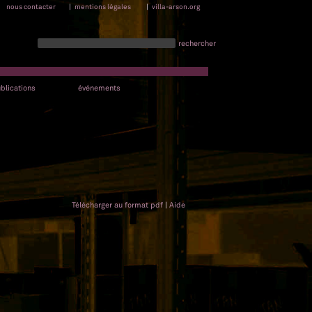
nous contacter
|
mentions légales
|
villa-arson.org
rechercher
blications
événements
Télécharger au format pdf
|
Aide