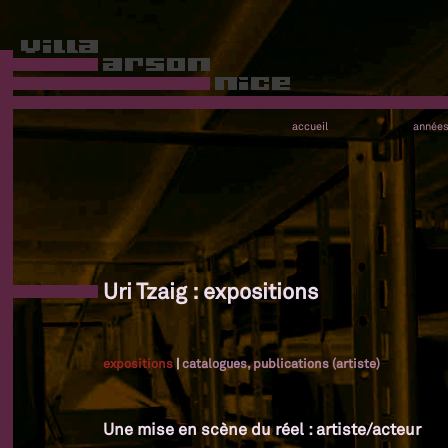
accueil
année
Uri Tzaig : expositions
expositions
|
catalogues, publications (artiste)
Une mise en scène du réel : artiste/acteur