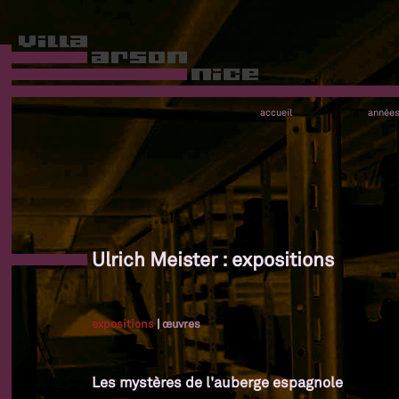
accueil
année
Ulrich Meister : expositions
expositions
|
œuvres
Les mystères de l'auberge espagnole