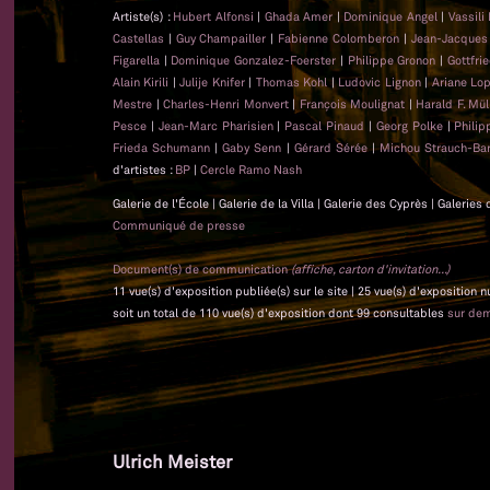
Artiste(s) :
Hubert Alfonsi
|
Ghada Amer
|
Dominique Angel
|
Vassili
Castellas
|
Guy Champailler
|
Fabienne Colomberon
|
Jean-Jacque
Figarella
|
Dominique Gonzalez-Foerster
|
Philippe Gronon
|
Gottfri
Alain Kirili
|
Julije Knifer
|
Thomas Kohl
|
Ludovic Lignon
|
Ariane Lo
Mestre
|
Charles-Henri Monvert
|
François Moulignat
|
Harald F. Mül
Pesce
|
Jean-Marc Pharisien
|
Pascal Pinaud
|
Georg Polke
|
Phili
Frieda Schumann
|
Gaby Senn
|
Gérard Sérée
|
Michou Strauch-Bar
d'artistes :
BP
|
Cercle Ramo Nash
Galerie de l'École | Galerie de la Villa | Galerie des Cyprès | Galeri
Communiqué de presse
Document(s) de communication
(affiche, carton d'invitation...)
11 vue(s) d'exposition publiée(s) sur le site | 25 vue(s) d'exposition
soit un total de 110 vue(s) d'exposition dont 99 consultables
sur de
Ulrich Meister