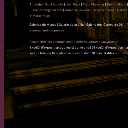
Artiste(s) :
Scoli Acosta
|
John Bock
|
Marc Chevalier
|
Björn Dahlem
|
Takehito Koganezawa
|
Natacha Lesueur
|
Jacques Lizène
|
Hervé 
& Marie Péjus
Galeries du Musée | Galerie de la Villa | Galerie des Cyprès du 05/11
Communiqué de presse
Document(s) de communication
(affiche, carton d'invitation...)
9 vue(s) d'exposition publiée(s) sur le site | 51 vue(s) d'exposition 
soit un total de 87 vue(s) d'exposition dont 78 consultables
sur dem