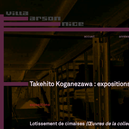
accueil
année
Takehito Koganezawa : exposition
expositions
Lotissement de cimaises
(Œuvres de la colle