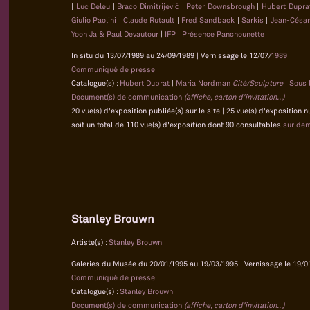
|
Luc Deleu
|
Braco Dimitrijević
|
Peter Downsbrough
|
Hubert Dupr
Giulio Paolini
|
Claude Rutault
|
Fred Sandback
|
Sarkis
|
Jean-César
Yoon Ja & Paul Devautour
|
IFP
|
Présence Panchounette
In situ du 13/07/1989 au 24/09/1989 | Vernissage le 12/07/
1989
Communiqué de presse
Catalogue(s) :
Hubert Duprat
|
Maria Nordman
Cité/Sculpture
|
Sous l
Document(s) de communication
(affiche, carton d'invitation...)
20 vue(s) d'exposition publiée(s) sur le site | 25 vue(s) d'exposition
soit un total de 110 vue(s) d'exposition dont 90 consultables
sur de
Stanley Brouwn
Artiste(s) :
Stanley Brouwn
Galeries du Musée du 20/01/1995 au 19/03/1995 | Vernissage le 19/0
Communiqué de presse
Catalogue(s) :
Stanley Brouwn
Document(s) de communication
(affiche, carton d'invitation...)