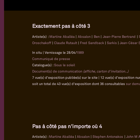
Exactement pas à côté 3
Artiste(s) :
Martine Aballéa
|
Absalon
|
Ben
|
Jean-Pierre Bertrand
|
Oroschakoff
|
Claude Rutault
|
Fred Sandback
|
Sarkis
|
Jean-César 
In situ | Vernissage le 28/04/
1989
Communiqué de presse
Catalogue(s) :
Sous le soleil
Document(s) de communication
(affiche, carton d'invitation...)
7 vue(s) d'exposition publiée(s) sur le site | 12 vue(s) d'exposition 
soit un total de 43 vue(s) d'exposition dont 36 consultables
sur dem
Pas à côté pas n'importe où 4
Artiste(s) :
Martine Aballéa
|
Absalon
|
Stephen Antonakos
|
John M 