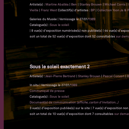
Artiste(s) :
Martine Aballéa
|
Ben
|
Stanley Brouwn
|
Michael Corris
|
Vieille
|
Franz West
Collectif(s) d'artistes :
BP
|
Collection Yoon Ja & 
Galeries du Musée | Vernissage le 27/01/
1989
Catalogue(s) :
Sous le soleil
| 8 vue(s) d'exposition numérisée(s) non publiée(s) | 44 vue(s) d'expo
soit un total de 52 vue(s) d'exposition dont 52 consultables
sur dem
Sous le soleil exactement 2
Artiste(s) :
Jean-Pierre Bertrand
|
Stanley Brouwn
|
Pascal Convert
|
B
In situ | Vernissage le 27/01/
1989
Communiqué de presse
Catalogue(s) :
Sous le soleil
Document(s) de communication
(affiche, carton d'invitation...)
3 vue(s) d'exposition publiée(s) sur le site | 7 vue(s) d'exposition no
soit un total de 10 vue(s) d'exposition dont 7 consultables
sur dema