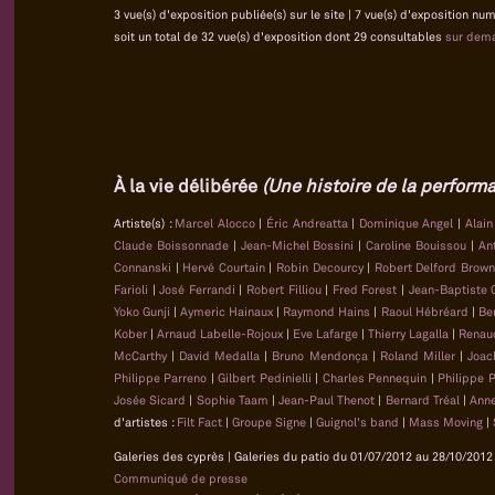
3 vue(s) d'exposition publiée(s) sur le site | 7 vue(s) d'exposition nu
soit un total de 32 vue(s) d'exposition dont 29 consultables
sur dem
À la vie délibérée
(Une histoire de la performa
Artiste(s) :
Marcel Alocco
|
Éric Andreatta
|
Dominique Angel
|
Alai
Claude Boissonnade
|
Jean-Michel Bossini
|
Caroline Bouissou
|
An
Connanski
|
Hervé Courtain
|
Robin Decourcy
|
Robert Delford Brow
Farioli
|
José Ferrandi
|
Robert Filliou
|
Fred Forest
|
Jean-Baptiste
Yoko Gunji
|
Aymeric Hainaux
|
Raymond Hains
|
Raoul Hébréard
|
Be
Kober
|
Arnaud Labelle-Rojoux
|
Eve Lafarge
|
Thierry Lagalla
|
Renau
McCarthy
|
David Medalla
|
Bruno Mendonça
|
Roland Miller
|
Joac
Philippe Parreno
|
Gilbert Pedinielli
|
Charles Pennequin
|
Philippe 
Josée Sicard
|
Sophie Taam
|
Jean-Paul Thenot
|
Bernard Tréal
|
Anne
d'artistes :
Filt Fact
|
Groupe Signe
|
Guignol's band
|
Mass Moving
|
Galeries des cyprès | Galeries du patio du 01/07/2012 au 28/10/2012 
Communiqué de presse