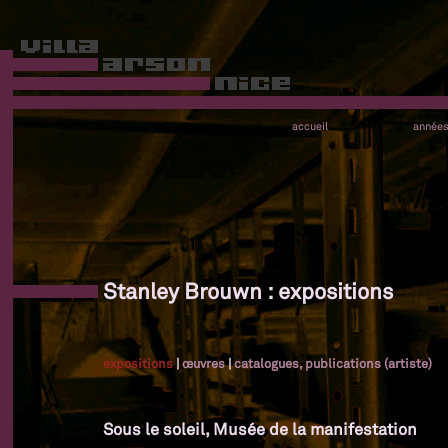
accueil
année
Stanley Brouwn : expositions
expositions
|
œuvres
|
catalogues, publications (artiste)
Sous le soleil, Musée de la manifestation