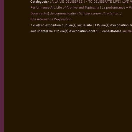
Catalogue(s) :
À LA VIE DÉLIBÉRÉE ! - TO DELIBERATE LIFE!
UNE H
Performance Art: Life of Archive and Topicality
|
La performance – Vie
Document(s) de communication
(affiche, carton d'invitation...)
Site internet de l'exposition
7 vue(s) d'exposition publiée(s) sur le site | 115 vue(s) d'exposition 
soit un total de 122 vue(s) d'exposition dont 115 consultables
sur d