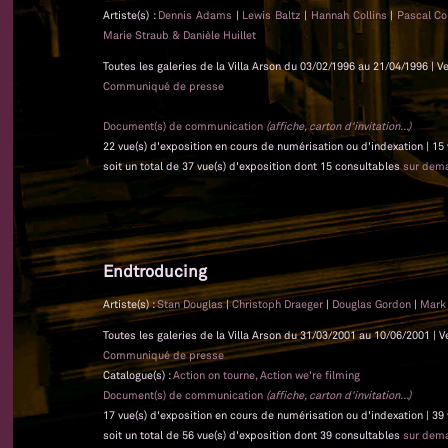
Artiste(s) :
Dennis Adams
|
Lewis Baltz
|
Hannah Collins
|
Pascal Co
Marie Straub & Danièle Huillet
Toutes les galeries de la Villa Arson du 03/02/1996 au 21/04/1996 | V
Communiqué de presse
Document(s) de communication
(affiche, carton d'invitation...)
22 vue(s) d'exposition en cours de numérisation ou d'indexation | 15
soit un total de 37 vue(s) d'exposition dont 15 consultables
sur dem
Endtroducing
Artiste(s) :
Stan Douglas
|
Christoph Draeger
|
Douglas Gordon
|
Mark
Toutes les galeries de la Villa Arson du 31/03/2001 au 10/06/2001 | V
Communiqué de presse
Catalogue(s) :
Action on tourne, Action we're filming
Document(s) de communication
(affiche, carton d'invitation...)
17 vue(s) d'exposition en cours de numérisation ou d'indexation | 39
soit un total de 56 vue(s) d'exposition dont 39 consultables
sur dem