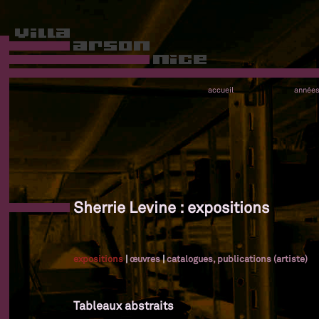
accueil
année
Sherrie Levine : expositions
expositions
|
œuvres
|
catalogues, publications (artiste)
Tableaux abstraits