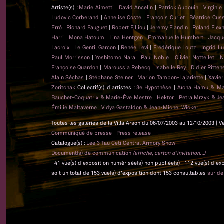
Artiste(s) :
Marie Aimetti
|
David Ancelin
|
Patrick Aubouin
|
Virginie
Ludovic Corberand
|
Annelise Coste
|
François Curlet
|
Béatrice Cus
Erró
|
Richard Fauguet
|
Robert Filliou
|
Jeremy Flandin
|
Roland Flex
Harri
|
Mona Hatoum
|
Lina Hentgen
|
Emmanuelle Humbert
|
Jacqu
Lacroix
|
Le Gentil Garcon
|
Renée Levi
|
Frédérique Loutz
|
Ingrid L
Paul Morrisson
|
Yoshitomo Nara
|
Paul Noble
|
Olivier Nottellet
|
N
Françoise Quardon
|
Maroussia Rebecq
|
Isabelle Rey
|
Didier Ritten
Alain Séchas
|
Stéphane Steiner
|
Marion Tampon-Lajariette
|
Xavie
Zoritchak
Collectif(s) d'artistes :
3e Hypothèse
|
Aïcha Hamu & Ma
Bauchet-Coquatrix & Marie-Ève Mestre
|
Hektor
|
Petra Mrzyk & Je
Émilie Maltaverne
|
Vidya Gastaldon & Jean-Michel Wicker
Toutes les galeries de la Villa Arson du 06/07/2003 au 12/10/2003 | V
Communiqué de presse
|
Press release
Catalogue(s) :
Lee 3 Tau Ceti Central Armory Show
Document(s) de communication
(affiche, carton d'invitation...)
| 41 vue(s) d'exposition numérisée(s) non publiée(s) | 112 vue(s) d'e
soit un total de 153 vue(s) d'exposition dont 153 consultables
sur d