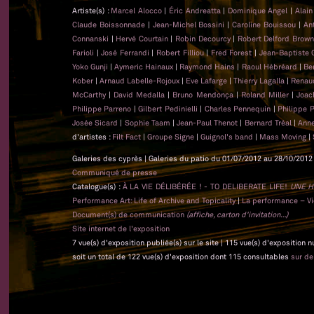
Artiste(s) :
Marcel Alocco
|
Éric Andreatta
|
Dominique Angel
|
Alai
Claude Boissonnade
|
Jean-Michel Bossini
|
Caroline Bouissou
|
An
Connanski
|
Hervé Courtain
|
Robin Decourcy
|
Robert Delford Brow
Farioli
|
José Ferrandi
|
Robert Filliou
|
Fred Forest
|
Jean-Baptiste
Yoko Gunji
|
Aymeric Hainaux
|
Raymond Hains
|
Raoul Hébréard
|
Be
Kober
|
Arnaud Labelle-Rojoux
|
Eve Lafarge
|
Thierry Lagalla
|
Renau
McCarthy
|
David Medalla
|
Bruno Mendonça
|
Roland Miller
|
Joac
Philippe Parreno
|
Gilbert Pedinielli
|
Charles Pennequin
|
Philippe 
Josée Sicard
|
Sophie Taam
|
Jean-Paul Thenot
|
Bernard Tréal
|
Anne
d'artistes :
Filt Fact
|
Groupe Signe
|
Guignol's band
|
Mass Moving
|
Galeries des cyprès | Galeries du patio du 01/07/2012 au 28/10/2012 
Communiqué de presse
Catalogue(s) :
À LA VIE DÉLIBÉRÉE ! - TO DELIBERATE LIFE!
UNE H
Performance Art: Life of Archive and Topicality
|
La performance – Vie
Document(s) de communication
(affiche, carton d'invitation...)
Site internet de l'exposition
7 vue(s) d'exposition publiée(s) sur le site | 115 vue(s) d'exposition 
soit un total de 122 vue(s) d'exposition dont 115 consultables
sur d