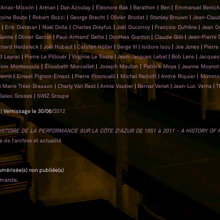
n Arias-Misson
|
Arman
|
Dan Azoulay
|
Éléonore Bak
|
Barathon
|
Ben
|
Emmanuel Benic
toine Boute
|
Robert Bozzi
|
George Brecht
|
Olivier Brodet
|
Stanley Brouwn
|
Jean-Clau
n
|
Erik Dietman
|
Noël Dolla
|
Charles Dreyfus
|
Joël Ducorroy
|
François Dufrêne
|
Jean D
 Ganne
|
Olivier Garcin
|
Paul-Armand Gette
|
DooHwa Gianton
|
Claude Gilli
|
Jean-Pierre 
rnard Heidsieck
|
Joël Hubaut
|
Carsten Höller
|
Serge III
|
Isidore Isou
|
Joe Jones
|
Pierre
d Layrac
|
Pierre Le Pillouër
|
Virginie Le Touze
|
Jean-Jacques Lebel
|
Bob Lens
|
Jacques
him Montessuis
|
Élisabeth Morcellet
|
Joseph Mouton
|
Patrick Moya
|
Jeanne Moyno
Perrin
|
Ernest Pignon-Ernest
|
Pierre Pinoncelli
|
Michel Redolfi
|
André Riquier
|
Mimmo 
 Marie Tréal-Bresson
|
Charly Van Rest
|
Annie Vautier
|
Bernar Venet
|
Jean-Luc Verna
|
T
Sales Gosses
|
SWIZ Groupe
| Vernissage le 30/06/
2012
ISTOIRE DE LA PERFORMANCE SUR LA CÔTE D’AZUR DE 1951 à 2011 - A HISTORY OF
 de l’archive et actualité
numérisée(s) non publiée(s)
emande
.