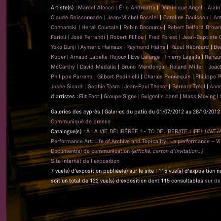
Artiste(s) :
Marcel Alocco
|
Éric Andreatta
|
Dominique Angel
|
Alai
Claude Boissonnade
|
Jean-Michel Bossini
|
Caroline Bouissou
|
An
Connanski
|
Hervé Courtain
|
Robin Decourcy
|
Robert Delford Brow
Farioli
|
José Ferrandi
|
Robert Filliou
|
Fred Forest
|
Jean-Baptiste
Yoko Gunji
|
Aymeric Hainaux
|
Raymond Hains
|
Raoul Hébréard
|
Be
Kober
|
Arnaud Labelle-Rojoux
|
Eve Lafarge
|
Thierry Lagalla
|
Renau
McCarthy
|
David Medalla
|
Bruno Mendonça
|
Roland Miller
|
Joac
Philippe Parreno
|
Gilbert Pedinielli
|
Charles Pennequin
|
Philippe 
Josée Sicard
|
Sophie Taam
|
Jean-Paul Thenot
|
Bernard Tréal
|
Anne
d'artistes :
Filt Fact
|
Groupe Signe
|
Guignol's band
|
Mass Moving
|
Galeries des cyprès | Galeries du patio du 01/07/2012 au 28/10/2012 
Communiqué de presse
Catalogue(s) :
À LA VIE DÉLIBÉRÉE ! - TO DELIBERATE LIFE!
UNE H
Performance Art: Life of Archive and Topicality
|
La performance – Vie
Document(s) de communication
(affiche, carton d'invitation...)
Site internet de l'exposition
7 vue(s) d'exposition publiée(s) sur le site | 115 vue(s) d'exposition 
soit un total de 122 vue(s) d'exposition dont 115 consultables
sur d