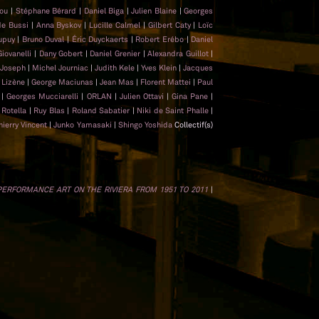
hou
|
Stéphane Bérard
|
Daniel Biga
|
Julien Blaine
|
Georges
de Bussi
|
Anna Byskov
|
Lucille Calmel
|
Gilbert Caty
|
Loïc
upuy
|
Bruno Duval
|
Éric Duyckaerts
|
Robert Erébo
|
Daniel
Giovanelli
|
Dany Gobert
|
Daniel Grenier
|
Alexandra Guillot
|
 Joseph
|
Michel Journiac
|
Judith Kele
|
Yves Klein
|
Jacques
 Lizène
|
George Maciunas
|
Jean Mas
|
Florent Mattei
|
Paul
t
|
Georges Mucciarelli
|
ORLAN
|
Julien Ottavi
|
Gina Pane
|
Rotella
|
Ruy Blas
|
Roland Sabatier
|
Niki de Saint Phalle
|
hierry Vincent
|
Junko Yamasaki
|
Shingo Yoshida
Collectif(s)
 PERFORMANCE ART ON THE RIVIERA FROM 1951 TO 2011
|