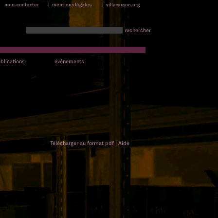
nous contacter
|
mentions légales
|
villa-arson.org
rechercher
blications
événements
Télécharger au format pdf
|
Aide