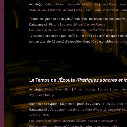
Artiste(s) :
Valerio Adami
|
Jean-Michel Alberola
|
Louis Cane
|
Jean
Jean Hélion
|
Christian Jaccard
|
Yves Klein
|
Pierre Klossowski
|
Fra
Toutes les galeries de la Villa Arson | Rez-de-chaussée ancienne Vil
Catalogue(s) :
Pictura Loquens
25 ans d'art en France
Document(s) de communication
(affiche, carton d'invitation...)
12 vue(s) d'exposition publiée(s) sur le site | 18 vue(s) d'exposition
soit un total de 52 vue(s) d'exposition dont 40 consultables
sur dem
Le Temps de l'Écoute
(Pratiques sonores et m
Artiste(s) :
Pascal Broccolichi
|
Vincent Epplay
|
Ludovic Lignon
|
Ar
Joy & Jean Dupuy
Galeries des cyprès | Galeries du patio du 24/06/2011 au 30/10/2011 
Catalogue(s) :
L'art contemporain et la Côte d'Azur
Un territoire po
octobre 2011)
Document(s) de communication
(affiche, carton d'invitation...)
Evénement(s), conférence(s)... dans le cadre de cette exposition