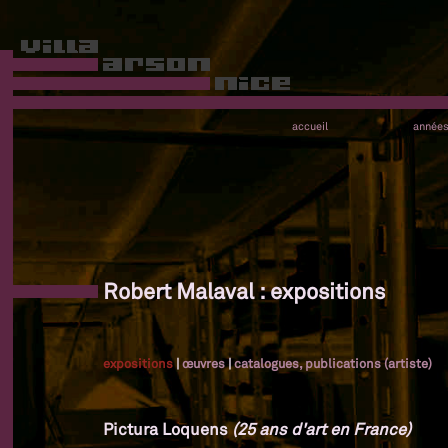
accueil
année
Robert Malaval : expositions
expositions
|
œuvres
|
catalogues, publications (artiste)
Pictura Loquens
(25 ans d'art en France)