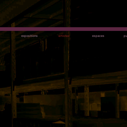
s
expositions
artistes
espaces
pu