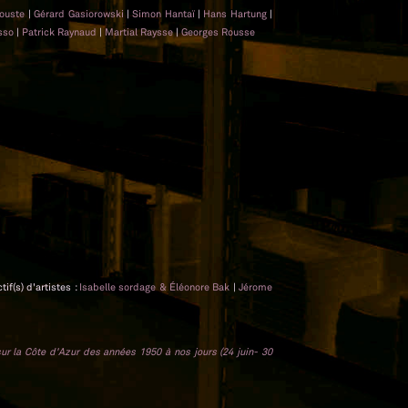
rouste
|
Gérard Gasiorowski
|
Simon Hantaï
|
Hans Hartung
|
asso
|
Patrick Raynaud
|
Martial Raysse
|
Georges Rousse
tif(s) d'artistes :
Isabelle sordage & Éléonore Bak
|
Jérome
ur la Côte d'Azur des années 1950 à nos jours (24 juin- 30