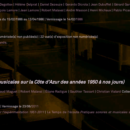
 Degottex
|
Hélène Delprat
|
Daniel Dezeuze
|
Gerardo Dicrola
|
Jean Dubuffet
|
Gérard Ga
nçois Lamore
|
Jean Lamore
|
Robert Malaval
|
André Masson
|
Henri Michaux
|
Pablo Pic
la du 15/02/1986 au 13/04/1986 | Vernissage le 14/02/
1986
 numérisée(s) non publiée(s) | 22 vue(s) d'exposition non numérisée(s)
ande
.
usicales sur la Côte d'Azur des années 1950 à nos jours)
naud Maguet
|
Robert Malaval
|
Éliane Radigue
|
Gauthier Tassart
|
Christian Vialard
Collec
| Vernissage le 23/06/
2011
ur l'expérimentation 1951-2011
|
Le Temps de l'écoute
Pratiques sonores et musicales s