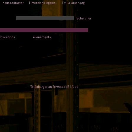
nous contacter
|
mentions légales
|
villa-arson.org
rechercher
blications
événements
Télécharger au format pdf
|
Aide