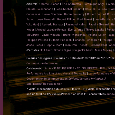
Artiste(s) :
Marcel Alocco
|
Éric Andreatta
|
Dominique Angel
|
Alai
Claude Boissonnade
|
Jean-Michel Bossini
|
Caroline Bouissou
|
An
Connanski
|
Hervé Courtain
|
Robin Decourcy
|
Robert Delford Brow
Farioli
|
José Ferrandi
|
Robert Filliou
|
Fred Forest
|
Jean-Baptiste
Yoko Gunji
|
Aymeric Hainaux
|
Raymond Hains
|
Raoul Hébréard
|
Be
Kober
|
Arnaud Labelle-Rojoux
|
Eve Lafarge
|
Thierry Lagalla
|
Renau
McCarthy
|
David Medalla
|
Bruno Mendonça
|
Roland Miller
|
Joac
Philippe Parreno
|
Gilbert Pedinielli
|
Charles Pennequin
|
Philippe 
Josée Sicard
|
Sophie Taam
|
Jean-Paul Thenot
|
Bernard Tréal
|
Anne
d'artistes :
Filt Fact
|
Groupe Signe
|
Guignol's band
|
Mass Moving
|
Galeries des cyprès | Galeries du patio du 01/07/2012 au 28/10/2012 
Communiqué de presse
Catalogue(s) :
À LA VIE DÉLIBÉRÉE ! - TO DELIBERATE LIFE!
UNE H
Performance Art: Life of Archive and Topicality
|
La performance – Vie
Document(s) de communication
(affiche, carton d'invitation...)
Site internet de l'exposition
7 vue(s) d'exposition publiée(s) sur le site | 115 vue(s) d'exposition 
soit un total de 122 vue(s) d'exposition dont 115 consultables
sur d