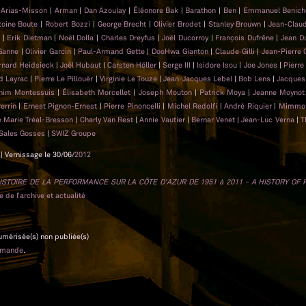
n Arias-Misson
|
Arman
|
Dan Azoulay
|
Éléonore Bak
|
Barathon
|
Ben
|
Emmanuel Benic
toine Boute
|
Robert Bozzi
|
George Brecht
|
Olivier Brodet
|
Stanley Brouwn
|
Jean-Clau
n
|
Erik Dietman
|
Noël Dolla
|
Charles Dreyfus
|
Joël Ducorroy
|
François Dufrêne
|
Jean D
 Ganne
|
Olivier Garcin
|
Paul-Armand Gette
|
DooHwa Gianton
|
Claude Gilli
|
Jean-Pierre 
rnard Heidsieck
|
Joël Hubaut
|
Carsten Höller
|
Serge III
|
Isidore Isou
|
Joe Jones
|
Pierre
d Layrac
|
Pierre Le Pillouër
|
Virginie Le Touze
|
Jean-Jacques Lebel
|
Bob Lens
|
Jacques
him Montessuis
|
Élisabeth Morcellet
|
Joseph Mouton
|
Patrick Moya
|
Jeanne Moyno
Perrin
|
Ernest Pignon-Ernest
|
Pierre Pinoncelli
|
Michel Redolfi
|
André Riquier
|
Mimmo 
 Marie Tréal-Bresson
|
Charly Van Rest
|
Annie Vautier
|
Bernar Venet
|
Jean-Luc Verna
|
T
Sales Gosses
|
SWIZ Groupe
| Vernissage le 30/06/
2012
ISTOIRE DE LA PERFORMANCE SUR LA CÔTE D’AZUR DE 1951 à 2011 - A HISTORY OF
 de l’archive et actualité
numérisée(s) non publiée(s)
emande
.