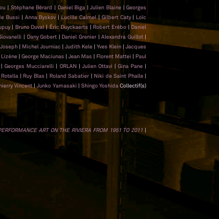
hou
|
Stéphane Bérard
|
Daniel Biga
|
Julien Blaine
|
Georges
de Bussi
|
Anna Byskov
|
Lucille Calmel
|
Gilbert Caty
|
Loïc
upuy
|
Bruno Duval
|
Éric Duyckaerts
|
Robert Erébo
|
Daniel
Giovanelli
|
Dany Gobert
|
Daniel Grenier
|
Alexandra Guillot
|
 Joseph
|
Michel Journiac
|
Judith Kele
|
Yves Klein
|
Jacques
 Lizène
|
George Maciunas
|
Jean Mas
|
Florent Mattei
|
Paul
t
|
Georges Mucciarelli
|
ORLAN
|
Julien Ottavi
|
Gina Pane
|
Rotella
|
Ruy Blas
|
Roland Sabatier
|
Niki de Saint Phalle
|
hierry Vincent
|
Junko Yamasaki
|
Shingo Yoshida
Collectif(s)
 PERFORMANCE ART ON THE RIVIERA FROM 1951 TO 2011
|