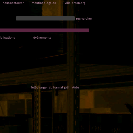
nous contacter
|
mentions légales
|
villa-arson.org
rechercher
blications
événements
Télécharger au format pdf
|
Aide