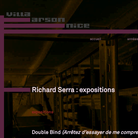
accueil
année
Richard Serra : expositions
expositions
Double Bind
(Arrêtez d'essayer de me compre