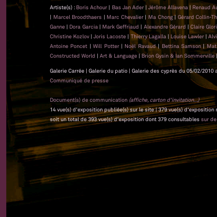
Artiste(s) :
Boris Achour
|
Bas Jan Ader
|
Jérôme Allavena
|
Renaud A
|
Marcel Broodthaers
|
Marc Chevalier
|
Ma Chong
|
Gérard Collin-T
Ganne
|
Dora Garcia
|
Mark Geffriaud
|
Alexandre Gérard
|
Claire Glo
Christine Kozlov
|
Joris Lacoste
|
Thierry Lagalla
|
Louise Lawler
|
Alv
Antoine Poncet
|
Will Potter
|
Noël Ravaud
|
Bettina Samson
|
Mat
Constructed World
|
Art & Language
|
Brion Gysin & Ian Sommerville
Galerie Carrée | Galerie du patio | Galerie des cyprès du 05/02/2010 
Communiqué de presse
Document(s) de communication
(affiche, carton d'invitation...)
14 vue(s) d'exposition publiée(s) sur le site | 379 vue(s) d'exposition
soit un total de 393 vue(s) d'exposition dont 379 consultables
sur d