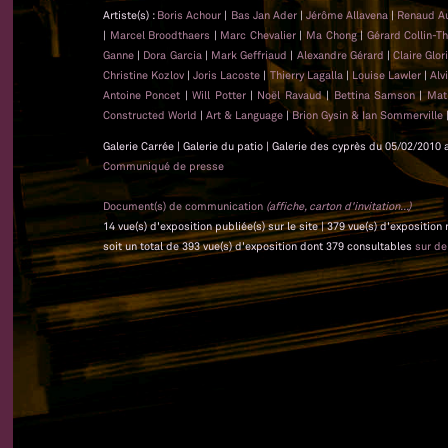
Artiste(s) :
Boris Achour
|
Bas Jan Ader
|
Jérôme Allavena
|
Renaud A
|
Marcel Broodthaers
|
Marc Chevalier
|
Ma Chong
|
Gérard Collin-T
Ganne
|
Dora Garcia
|
Mark Geffriaud
|
Alexandre Gérard
|
Claire Glo
Christine Kozlov
|
Joris Lacoste
|
Thierry Lagalla
|
Louise Lawler
|
Alv
Antoine Poncet
|
Will Potter
|
Noël Ravaud
|
Bettina Samson
|
Mat
Constructed World
|
Art & Language
|
Brion Gysin & Ian Sommerville
Galerie Carrée | Galerie du patio | Galerie des cyprès du 05/02/2010 
Communiqué de presse
Document(s) de communication
(affiche, carton d'invitation...)
14 vue(s) d'exposition publiée(s) sur le site | 379 vue(s) d'exposition
soit un total de 393 vue(s) d'exposition dont 379 consultables
sur d