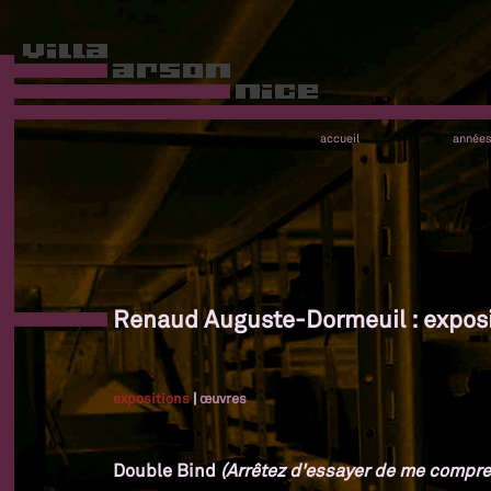
accueil
année
Renaud Auguste-Dormeuil : exposi
expositions
|
œuvres
Double Bind
(Arrêtez d'essayer de me compre