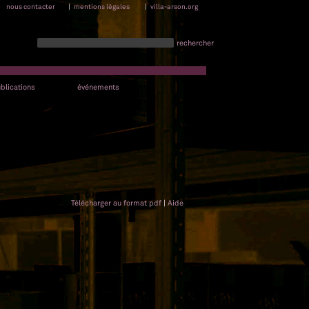
nous contacter
|
mentions légales
|
villa-arson.org
rechercher
blications
événements
Télécharger au format pdf
|
Aide