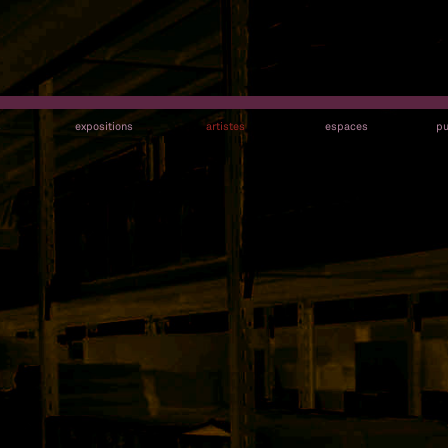
s
expositions
artistes
espaces
pu