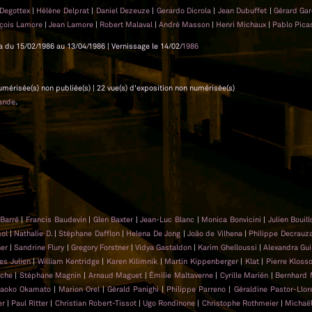
 Degottex
|
Hélène Delprat
|
Daniel Dezeuze
|
Gerardo Dicrola
|
Jean Dubuffet
|
Gérard Ga
nçois Lamore
|
Jean Lamore
|
Robert Malaval
|
André Masson
|
Henri Michaux
|
Pablo Pic
la du 15/02/1986 au 13/04/1986 | Vernissage le 14/02/
1986
 numérisée(s) non publiée(s) | 22 vue(s) d'exposition non numérisée(s)
ande
.
 Barré
|
Francis Baudevin
|
Glen Baxter
|
Jean-Luc Blanc
|
Monica Bonvicini
|
Julien Bouil
sol
|
Nathalie D.
|
Stéphane Dafflon
|
Helena De Jong
|
João de Vilhena
|
Philippe Decrauz
ner
|
Sandrine Flury
|
Gregory Forstner
|
Vidya Gastaldon
|
Karim Ghelloussi
|
Alexandra Gui
es Julien
|
William Kentridge
|
Karen Kilimnik
|
Martin Kippenberger
|
Klat
|
Pierre Kloss
uche
|
Stéphane Magnin
|
Arnaud Maguet
|
Émilie Maltaverne
|
Cyrille Mariën
|
Bernhard 
aoko Okamato
|
Marion Orel
|
Gérald Panighi
|
Philippe Parreno
|
Géraldine Pastor-Llor
er
|
Paul Ritter
|
Christian Robert-Tissot
|
Ugo Rondinone
|
Christophe Rothmeier
|
Michaë