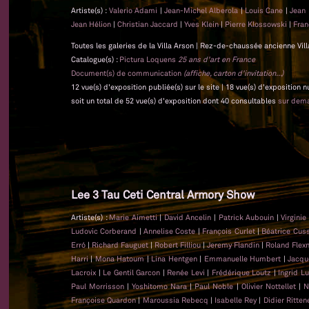
Artiste(s) :
Valerio Adami
|
Jean-Michel Alberola
|
Louis Cane
|
Jean
Jean Hélion
|
Christian Jaccard
|
Yves Klein
|
Pierre Klossowski
|
Fra
Toutes les galeries de la Villa Arson | Rez-de-chaussée ancienne Vil
Catalogue(s) :
Pictura Loquens
25 ans d'art en France
Document(s) de communication
(affiche, carton d'invitation...)
12 vue(s) d'exposition publiée(s) sur le site | 18 vue(s) d'exposition
soit un total de 52 vue(s) d'exposition dont 40 consultables
sur dem
Lee 3 Tau Ceti Central Armory Show
Artiste(s) :
Marie Aimetti
|
David Ancelin
|
Patrick Aubouin
|
Virginie
Ludovic Corberand
|
Annelise Coste
|
François Curlet
|
Béatrice Cus
Erró
|
Richard Fauguet
|
Robert Filliou
|
Jeremy Flandin
|
Roland Flex
Harri
|
Mona Hatoum
|
Lina Hentgen
|
Emmanuelle Humbert
|
Jacqu
Lacroix
|
Le Gentil Garcon
|
Renée Levi
|
Frédérique Loutz
|
Ingrid L
Paul Morrisson
|
Yoshitomo Nara
|
Paul Noble
|
Olivier Nottellet
|
N
Françoise Quardon
|
Maroussia Rebecq
|
Isabelle Rey
|
Didier Ritten