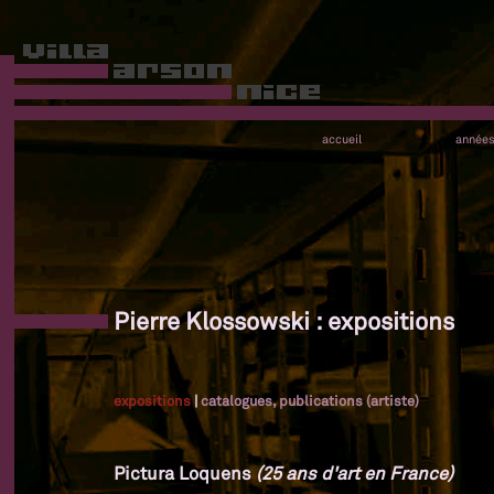
accueil
année
Pierre Klossowski : expositions
expositions
|
catalogues, publications (artiste)
Pictura Loquens
(25 ans d'art en France)