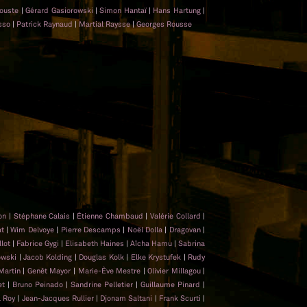
rouste
|
Gérard Gasiorowski
|
Simon Hantaï
|
Hans Hartung
|
asso
|
Patrick Raynaud
|
Martial Raysse
|
Georges Rousse
lon
|
Stéphane Calais
|
Étienne Chambaud
|
Valérie Collard
|
at
|
Wim Delvoye
|
Pierre Descamps
|
Noël Dolla
|
Dragovan
|
llot
|
Fabrice Gygi
|
Elisabeth Haines
|
Aïcha Hamu
|
Sabrina
owski
|
Jacob Kolding
|
Douglas Kolk
|
Elke Krystufek
|
Rudy
Martin
|
Genêt Mayor
|
Marie-Ève Mestre
|
Olivier Millagou
|
et
|
Bruno Peinado
|
Sandrine Pelletier
|
Guillaume Pinard
|
l Roy
|
Jean-Jacques Rullier
|
Djonam Saltani
|
Frank Scurti
|