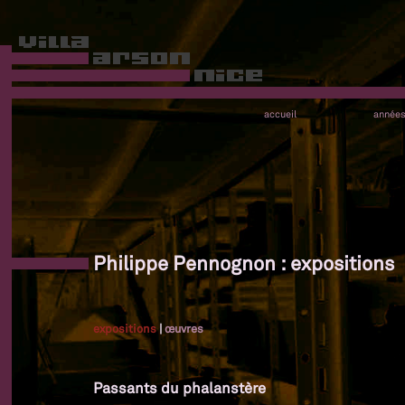
accueil
année
Philippe Pennognon : expositions
expositions
|
œuvres
Passants du phalanstère