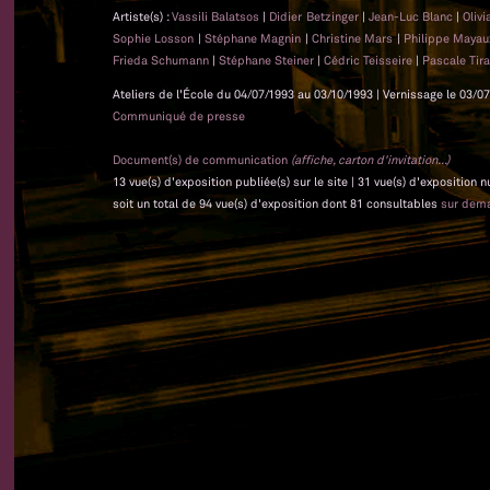
Artiste(s) :
Vassili Balatsos
|
Didier Betzinger
|
Jean-Luc Blanc
|
Oliv
Sophie Losson
|
Stéphane Magnin
|
Christine Mars
|
Philippe Maya
Frieda Schumann
|
Stéphane Steiner
|
Cédric Teisseire
|
Pascale Tir
Ateliers de l'École du 04/07/1993 au 03/10/1993 | Vernissage le 03/07
Communiqué de presse
Document(s) de communication
(affiche, carton d'invitation...)
13 vue(s) d'exposition publiée(s) sur le site | 31 vue(s) d'exposition
soit un total de 94 vue(s) d'exposition dont 81 consultables
sur dem