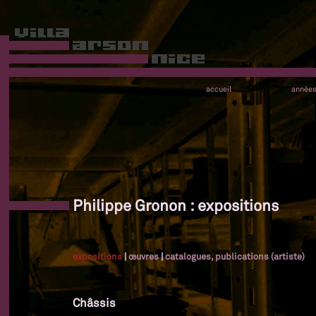
accueil
année
Philippe Gronon : expositions
expositions
|
œuvres
|
catalogues, publications (artiste)
Châssis