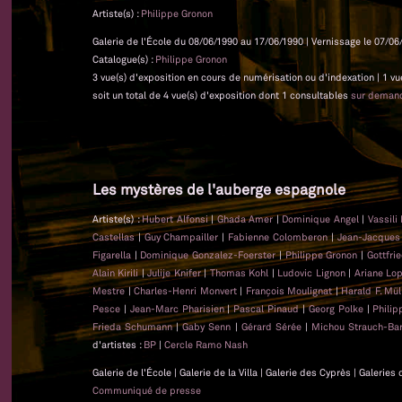
Artiste(s) :
Philippe Gronon
Galerie de l'École du 08/06/1990 au 17/06/1990 | Vernissage le 07/06/
Catalogue(s) :
Philippe Gronon
3 vue(s) d'exposition en cours de numérisation ou d'indexation | 1 vu
soit un total de 4 vue(s) d'exposition dont 1 consultables
sur deman
Les mystères de l'auberge espagnole
Artiste(s) :
Hubert Alfonsi
|
Ghada Amer
|
Dominique Angel
|
Vassili
Castellas
|
Guy Champailler
|
Fabienne Colomberon
|
Jean-Jacque
Figarella
|
Dominique Gonzalez-Foerster
|
Philippe Gronon
|
Gottfri
Alain Kirili
|
Julije Knifer
|
Thomas Kohl
|
Ludovic Lignon
|
Ariane Lo
Mestre
|
Charles-Henri Monvert
|
François Moulignat
|
Harald F. Mül
Pesce
|
Jean-Marc Pharisien
|
Pascal Pinaud
|
Georg Polke
|
Phili
Frieda Schumann
|
Gaby Senn
|
Gérard Sérée
|
Michou Strauch-Bar
d'artistes :
BP
|
Cercle Ramo Nash
Galerie de l'École | Galerie de la Villa | Galerie des Cyprès | Galeri
Communiqué de presse