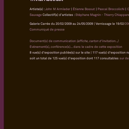
Artiste(s) :
John M Armleder
|
Étienne Bossut
|
Pascal Broccolichi
|
C
Sauvage
Collectif(s) d'artistes :
Stéphane Magnin - Thierry Chiapparel
Galerie Carrée du 20/02/2009 au 24/05/2009 | Vernissage le 19/02/
20
Communiqué de presse
Document(s) de communication
(affiche, carton d'invitation...)
Evénement(s), conférence(s)... dans le cadre de cette exposition
8 vue(s) d'exposition publiée(s) sur le site | 117 vue(s) d'exposition 
soit un total de 125 vue(s) d'exposition dont 117 consultables
sur d