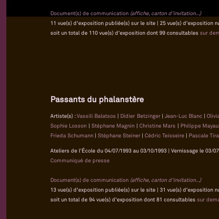
Document(s) de communication
(affiche, carton d'invitation...)
11 vue(s) d'exposition publiée(s) sur le site | 25 vue(s) d'exposition
soit un total de 110 vue(s) d'exposition dont 99 consultables
sur de
Passants du phalanstère
Artiste(s) :
Vassili Balatsos
|
Didier Betzinger
|
Jean-Luc Blanc
|
Oliv
Sophie Losson
|
Stéphane Magnin
|
Christine Mars
|
Philippe Maya
Frieda Schumann
|
Stéphane Steiner
|
Cédric Teisseire
|
Pascale Tir
Ateliers de l'École du 04/07/1993 au 03/10/1993 | Vernissage le 03/07
Communiqué de presse
Document(s) de communication
(affiche, carton d'invitation...)
13 vue(s) d'exposition publiée(s) sur le site | 31 vue(s) d'exposition
soit un total de 94 vue(s) d'exposition dont 81 consultables
sur dem