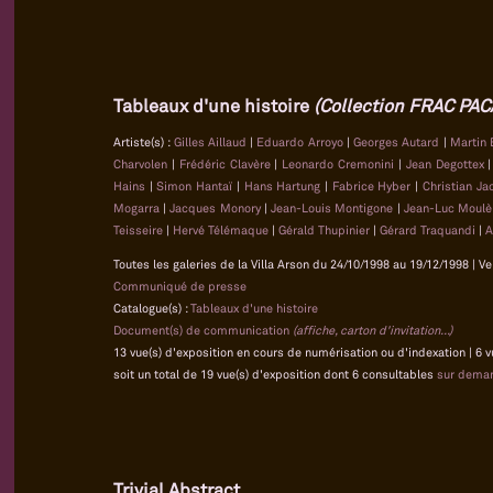
Tableaux d'une histoire
(Collection FRAC PAC
Artiste(s) :
Gilles Aillaud
|
Eduardo Arroyo
|
Georges Autard
|
Martin 
Charvolen
|
Frédéric Clavère
|
Leonardo Cremonini
|
Jean Degottex
Hains
|
Simon Hantaï
|
Hans Hartung
|
Fabrice Hyber
|
Christian J
Mogarra
|
Jacques Monory
|
Jean-Louis Montigone
|
Jean-Luc Moul
Teisseire
|
Hervé Télémaque
|
Gérald Thupinier
|
Gérard Traquandi
|
A
Toutes les galeries de la Villa Arson du 24/10/1998 au 19/12/1998 | Ve
Communiqué de presse
Catalogue(s) :
Tableaux d'une histoire
Document(s) de communication
(affiche, carton d'invitation...)
13 vue(s) d'exposition en cours de numérisation ou d'indexation | 6 
soit un total de 19 vue(s) d'exposition dont 6 consultables
sur dema
Trivial Abstract