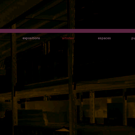
s
expositions
artistes
espaces
pu