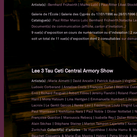
Artiste(s) :
Bernhard Frühwirth
|
Marko Lulić
|
Paul Ritter
|
Axel Stock
Galerie de l'École | Galerie des Cyprès du 17/01/1996 au 28/01/1996 |
Catalogue(s) :
Paul Ritter Marco Lulic Bernhard Frühwirth Natacha L
Document(s) de communication
(affiche, carton d'invitation...)
9 vue(s) d'exposition en cours de numérisation ou d'indexation | 2 vu
soit un total de 11 vue(s) d'exposition dont 2 consultables
sur dema
Lee 3 Tau Ceti Central Armory Show
Artiste(s) :
Marie Aimetti
|
David Ancelin
|
Patrick Aubouin
|
Virginie
Ludovic Corberand
|
Annelise Coste
|
François Curlet
|
Béatrice Cus
Erró
|
Richard Fauguet
|
Robert Filliou
|
Jeremy Flandin
|
Roland Flex
Harri
|
Mona Hatoum
|
Lina Hentgen
|
Emmanuelle Humbert
|
Jacqu
Lacroix
|
Le Gentil Garcon
|
Renée Levi
|
Frédérique Loutz
|
Ingrid L
Paul Morrisson
|
Yoshitomo Nara
|
Paul Noble
|
Olivier Nottellet
|
N
Françoise Quardon
|
Maroussia Rebecq
|
Isabelle Rey
|
Didier Ritten
Alain Séchas
|
Stéphane Steiner
|
Marion Tampon-Lajariette
|
Xavie
Zoritchak
Collectif(s) d'artistes :
3e Hypothèse
|
Aïcha Hamu & Ma
Bauchet-Coquatrix & Marie-Ève Mestre
|
Hektor
|
Petra Mrzyk & Je