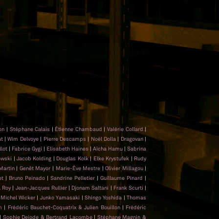
lon
|
Stéphane Calais
|
Étienne Chambaud
|
Valérie Collard
|
at
|
Wim Delvoye
|
Pierre Descamps
|
Noël Dolla
|
Dragovan
|
llot
|
Fabrice Gygi
|
Elisabeth Haines
|
Aïcha Hamu
|
Sabrina
owski
|
Jacob Kolding
|
Douglas Kolk
|
Elke Krystufek
|
Rudy
Martin
|
Genêt Mayor
|
Marie-Ève Mestre
|
Olivier Millagou
|
et
|
Bruno Peinado
|
Sandrine Pelletier
|
Guillaume Pinard
|
l Roy
|
Jean-Jacques Rullier
|
Djonam Saltani
|
Frank Scurti
|
-Michel Wicker
|
Junko Yamasaki
|
Shingo Yoshida
|
Thomas
em
|
Frédéric Bauchet-Coquatrix & Julien Bouillon
|
Frédéric
|
Sophie Dejode & Bertrand Lacombe
|
Stéphane Magnin &