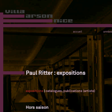
accueil
année
Paul Ritter : expositions
expositions
|
catalogues, publications (artiste)
Hors saison