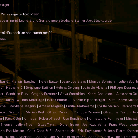
burger
 Vernissage le 16/01/
1996
esueur Ingrid Luche Bruno Serralongue Stephane Steiner Axel Stockburger
e(s) d'exposition non numérisée(s)
nde
.
 Barré
|
Francis Baudevin
|
Glen Baxter
|
Jean-Luc Blanc
|
Monica Bonvicini
|
Julien Bouil
sol
|
Nathalie D.
|
Stéphane Dafflon
|
Helena De Jong
|
João de Vilhena
|
Philippe Decrauz
ner
|
Sandrine Flury
|
Gregory Forstner
|
Vidya Gastaldon
|
Karim Ghelloussi
|
Alexandra Gui
es Julien
|
William Kentridge
|
Karen Kilimnik
|
Martin Kippenberger
|
Klat
|
Pierre Kloss
uche
|
Stéphane Magnin
|
Arnaud Maguet
|
Émilie Maltaverne
|
Cyrille Mariën
|
Bernhard 
aoko Okamato
|
Marion Orel
|
Gérald Panighi
|
Philippe Parreno
|
Géraldine Pastor-Llor
er
|
Paul Ritter
|
Christian Robert-Tissot
|
Ugo Rondinone
|
Christophe Rothmeier
|
Michaë
r Theunis
|
Julien Tiberi
|
Gilles Tréhin
|
Didier Trenet
|
Jean-Luc Verna
|
Franz West
|
Jean
rie-Ève Mestre
|
Colin Cook & Bill Shambaugh
|
Éric Duyckaerts & Jean-Pierre Khaz
an-François Moriceau
|
Sabina Lang & Daniel Baumann
|
Sophie Bueno & Niels Trannois