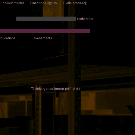
nous contacter
|
mentions légales
|
villa-arson.org
rechercher
blications
événements
Télécharger au format pdf
|
Aide