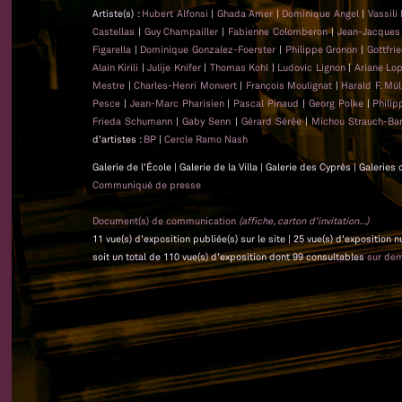
Artiste(s) :
Hubert Alfonsi
|
Ghada Amer
|
Dominique Angel
|
Vassili
Castellas
|
Guy Champailler
|
Fabienne Colomberon
|
Jean-Jacque
Figarella
|
Dominique Gonzalez-Foerster
|
Philippe Gronon
|
Gottfri
Alain Kirili
|
Julije Knifer
|
Thomas Kohl
|
Ludovic Lignon
|
Ariane Lo
Mestre
|
Charles-Henri Monvert
|
François Moulignat
|
Harald F. Mül
Pesce
|
Jean-Marc Pharisien
|
Pascal Pinaud
|
Georg Polke
|
Phili
Frieda Schumann
|
Gaby Senn
|
Gérard Sérée
|
Michou Strauch-Bar
d'artistes :
BP
|
Cercle Ramo Nash
Galerie de l'École | Galerie de la Villa | Galerie des Cyprès | Galeri
Communiqué de presse
Document(s) de communication
(affiche, carton d'invitation...)
11 vue(s) d'exposition publiée(s) sur le site | 25 vue(s) d'exposition
soit un total de 110 vue(s) d'exposition dont 99 consultables
sur de