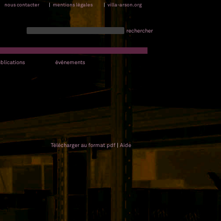
nous contacter
|
mentions légales
|
villa-arson.org
rechercher
blications
événements
Télécharger au format pdf
|
Aide