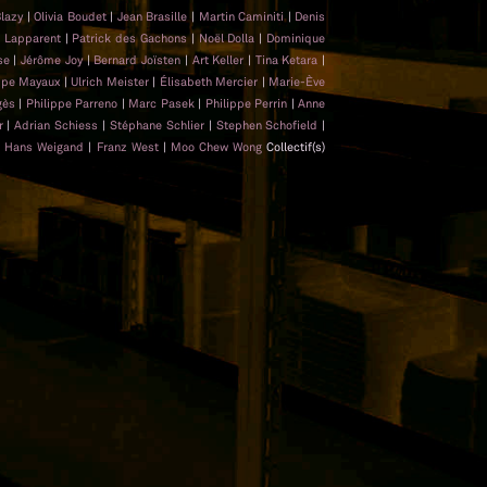
Blazy
|
Olivia Boudet
|
Jean Brasille
|
Martin Caminiti
|
Denis
e Lapparent
|
Patrick des Gachons
|
Noël Dolla
|
Dominique
sse
|
Jérôme Joy
|
Bernard Joïsten
|
Art Keller
|
Tina Ketara
|
ippe Mayaux
|
Ulrich Meister
|
Élisabeth Mercier
|
Marie-Ève
gès
|
Philippe Parreno
|
Marc Pasek
|
Philippe Perrin
|
Anne
er
|
Adrian Schiess
|
Stéphane Schlier
|
Stephen Schofield
|
|
Hans Weigand
|
Franz West
|
Moo Chew Wong
Collectif(s)