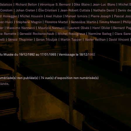
 Balatsos
|
Richard Bellon
|
Véronique S. Bernard
|
Dike Blaire
|
Jean-Luc Blanc
|
Michel 
s Condom
|
Johan Creten
|
Élie Cristiani
|
Jean-Robert Cuttaïa
|
Nathalie David
|
Denis d
ed Honegger
|
Michel Houssin
|
Axel Huber
|
Manuel Ismora
|
Pierre Joseph
|
Pascal Jo
pez-Huici
|
Stéphane Magnin
|
Florence Martel
|
Geneviève Martin
|
Timmy Mason
|
Phil
ler
|
Massimo Nannucci
|
Maurizio Nannucci
|
Laurent Olivès
|
Henri Olivier
|
Bernard Pa
ppe Ramette
|
Gerwald Rockenschaub
|
Michel Rossigneux
|
Narmine Sadeg
|
Clara San
elli
|
Gérald Thupinier
|
Goran Trbuljak
|
Martin Tupper
|
Xavier Veilhan
|
David Vincent
es du Musée du 19/12/1992 au 17/01/1993 | Vernissage le 18/12/
1992
 numérisée(s) non publiée(s) | 74 vue(s) d'exposition non numérisée(s)
mande
.