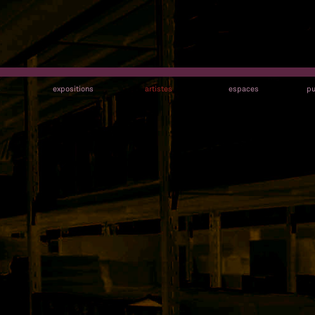
s
expositions
artistes
espaces
pu