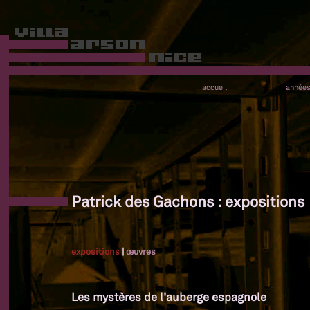
accueil
année
Patrick des Gachons : expositions
expositions
|
œuvres
Les mystères de l'auberge espagnole