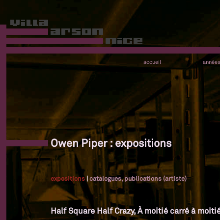
accueil
année
Owen Piper : expositions
expositions
|
catalogues, publications (artiste)
Half Square Half Crazy, À moitié carré à moiti