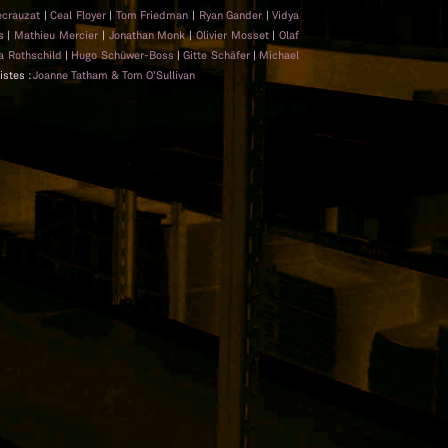
ecrauzat
|
Ceal Floyer
|
Tom Friedman
|
Ryan Gander
|
Vidya
es
|
Mathieu Mercier
|
Jonathan Monk
|
Olivier Mosset
|
Olaf
a Rothschild
|
Hugo Schüwer-Boss
|
Gitte Schäfer
|
Michael
tistes :
Joanne Tatham & Tom O’Sullivan