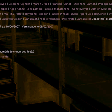
Boyce
|
Delphine Coindet
|
Martin Creed
|
François Curlet
|
Stéphane Dafflon
|
Philippe D
Hempel
|
Alice Könitz
|
Jim Lambie
|
Carole Manaranche
|
Genêt Mayor
|
Damien Mazièr
et
|
Mai-Thu Perret
|
Raymond Pettibon
|
Pascal Pinaud
|
Owen Piper
|
Loïc Raguénès
|
Ev
|
Daan van Golden
|
Dan Walsh
|
Nicole Wermers
|
Pae White
|
Lars Wolter
Collectif(s) d'ar
7 au 10/06/2007 | Vernissage le 09/02/
2007
 numérisée(s) non publiée(s)
emande
.