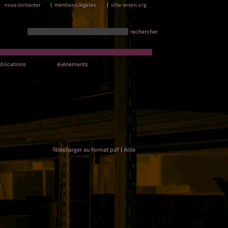
nous contacter
|
mentions légales
|
villa-arson.org
rechercher
blications
événements
Télécharger au format pdf
|
Aide