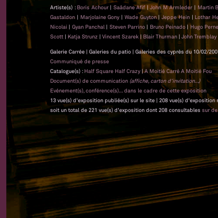
Artiste(s) :
Boris Achour
|
Saâdane Afif
|
John M Armleder
|
Martin 
Gastaldon
|
Marjolaine Gony
|
Wade Guyton
|
Jeppe Hein
|
Lothar 
Nicolai
|
Gyan Panchal
|
Steven Parrino
|
Bruno Peinado
|
Hugo Pern
Scott
|
Katja Strunz
|
Vincent Szarek
|
Blair Thurman
|
John Tremblay
Galerie Carrée | Galeries du patio | Galeries des cyprès du 10/02/200
Communiqué de presse
Catalogue(s) :
Half Square Half Crazy
|
A Moitié Carré A Moitié Fou
Document(s) de communication
(affiche, carton d'invitation...)
Evénement(s), conférence(s)... dans le cadre de cette exposition
13 vue(s) d'exposition publiée(s) sur le site | 208 vue(s) d'exposition
soit un total de 221 vue(s) d'exposition dont 208 consultables
sur d