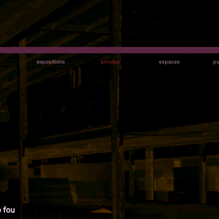
s
expositions
artistes
espaces
pu
é fou