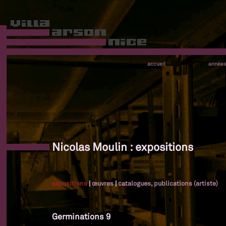
accueil
année
Nicolas Moulin : expositions
expositions
|
œuvres
|
catalogues, publications (artiste)
Germinations 9