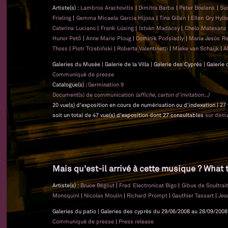
Artiste(s) :
Lambros Arachovitis
|
Dimitra Barba
|
Peter Boelens
|
Su
Frieling
|
Gemma Micaela Garcia Hijosa
|
Tina Gillen
|
Ellen Gry Hyl
Caterina Luciano
|
Frank Lüsing
|
István Madácsy
|
Chelo Matesan
Hunor Pető
|
Anne Marie Ploug
|
Dominik Podsiadly
|
María Jesús Re
Thoss
|
Piotr Trzebiński
|
Roberta Valentinetti
|
Mieke van Schaijk
|
A
Galeries du Musée | Galerie de la Villa | Galerie des Cyprès | Galerie
Communiqué de presse
Catalogue(s) :
Germination 9
Document(s) de communication
(affiche, carton d'invitation...)
20 vue(s) d'exposition en cours de numérisation ou d'indexation | 27
soit un total de 47 vue(s) d'exposition dont 27 consultables
sur dem
Mais qu'est-il arrivé à cette musique ? What 
Artiste(s) :
Bruce Bégout
|
Fred Electronicat Bigo
|
Gibus de Soultrai
Monoquini
|
Nicolas Moulin
|
Richard Prompt
|
Gauthier Tassart
|
Jea
Galeries du patio | Galeries des cyprès du 29/06/2008 au 28/09/2008 
Communiqué de presse
|
Press release