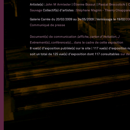
Artiste(s) :
John M Armleder
|
Étienne Bossut
|
Pascal Broccolichi
|
C
Sauvage
Collectif(s) d'artistes :
Stéphane Magnin - Thierry Chiapparel
Galerie Carrée du 20/02/2009 au 24/05/2009 | Vernissage le 19/02/
20
Communiqué de presse
Document(s) de communication
(affiche, carton d'invitation...)
Evénement(s), conférence(s)... dans le cadre de cette exposition
8 vue(s) d'exposition publiée(s) sur le site | 117 vue(s) d'exposition 
soit un total de 125 vue(s) d'exposition dont 117 consultables
sur d