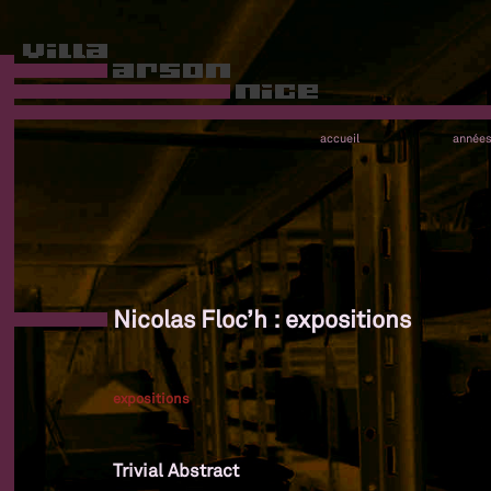
accueil
année
Nicolas Floc’h : expositions
expositions
Trivial Abstract