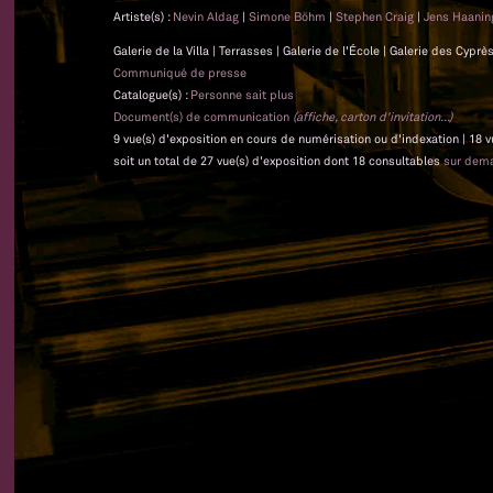
Artiste(s) :
Nevin Aldag
|
Simone Böhm
|
Stephen Craig
|
Jens Haani
Galerie de la Villa | Terrasses | Galerie de l'École | Galerie des Cyp
Communiqué de presse
Catalogue(s) :
Personne sait plus
Document(s) de communication
(affiche, carton d'invitation...)
9 vue(s) d'exposition en cours de numérisation ou d'indexation | 18 
soit un total de 27 vue(s) d'exposition dont 18 consultables
sur dem