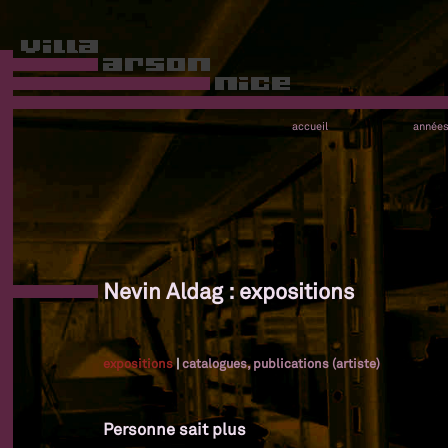
accueil
année
Nevin Aldag : expositions
expositions
|
catalogues, publications (artiste)
Personne sait plus