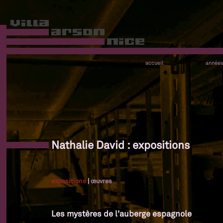
accueil
année
Nathalie David : expositions
expositions
|
œuvres
Les mystères de l'auberge espagnole