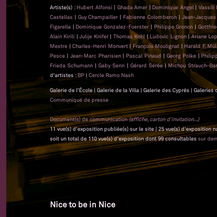
Artiste(s) :
Hubert Alfonsi
|
Ghada Amer
|
Dominique Angel
|
Vassili
Castellas
|
Guy Champailler
|
Fabienne Colomberon
|
Jean-Jacque
Figarella
|
Dominique Gonzalez-Foerster
|
Philippe Gronon
|
Gottfri
Alain Kirili
|
Julije Knifer
|
Thomas Kohl
|
Ludovic Lignon
|
Ariane Lo
Mestre
|
Charles-Henri Monvert
|
François Moulignat
|
Harald F. Mül
Pesce
|
Jean-Marc Pharisien
|
Pascal Pinaud
|
Georg Polke
|
Phili
Frieda Schumann
|
Gaby Senn
|
Gérard Sérée
|
Michou Strauch-Bar
d'artistes :
BP
|
Cercle Ramo Nash
Galerie de l'École | Galerie de la Villa | Galerie des Cyprès | Galeri
Communiqué de presse
Document(s) de communication
(affiche, carton d'invitation...)
11 vue(s) d'exposition publiée(s) sur le site | 25 vue(s) d'exposition
soit un total de 110 vue(s) d'exposition dont 99 consultables
sur de
Nice to be in Nice