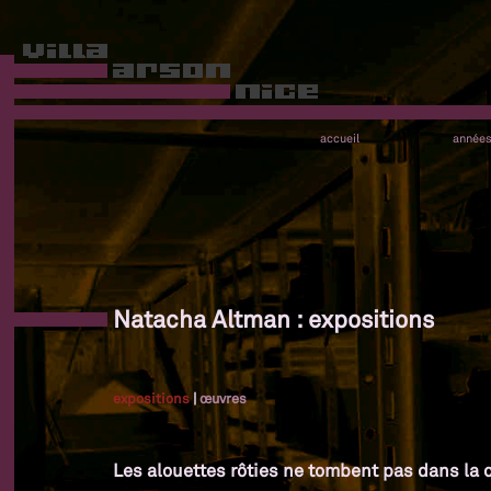
accueil
année
Natacha Altman : expositions
expositions
|
œuvres
Les alouettes rôties ne tombent pas dans la