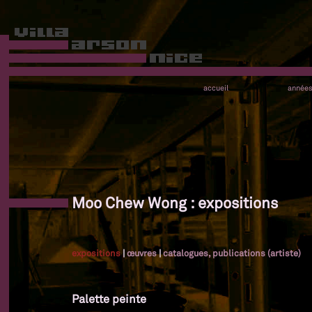
accueil
année
Moo Chew Wong : expositions
expositions
|
œuvres
|
catalogues, publications (artiste)
Palette peinte