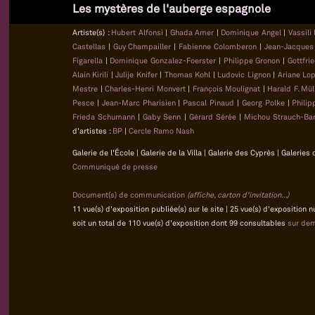
Les mystères de l'auberge espagnole
Artiste(s) :
Hubert Alfonsi
|
Ghada Amer
|
Dominique Angel
|
Vassili
Castellas
|
Guy Champailler
|
Fabienne Colomberon
|
Jean-Jacque
Figarella
|
Dominique Gonzalez-Foerster
|
Philippe Gronon
|
Gottfri
Alain Kirili
|
Julije Knifer
|
Thomas Kohl
|
Ludovic Lignon
|
Ariane Lo
Mestre
|
Charles-Henri Monvert
|
François Moulignat
|
Harald F. Mül
Pesce
|
Jean-Marc Pharisien
|
Pascal Pinaud
|
Georg Polke
|
Phili
Frieda Schumann
|
Gaby Senn
|
Gérard Sérée
|
Michou Strauch-Bar
d'artistes :
BP
|
Cercle Ramo Nash
Galerie de l'École | Galerie de la Villa | Galerie des Cyprès | Galeri
Communiqué de presse
Document(s) de communication
(affiche, carton d'invitation...)
11 vue(s) d'exposition publiée(s) sur le site | 25 vue(s) d'exposition
soit un total de 110 vue(s) d'exposition dont 99 consultables
sur de