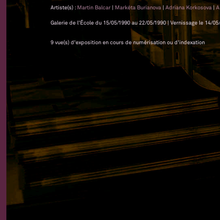
Artiste(s) :
Martin Balcar
|
Markéta Burianova
|
Adriana Korkosova
|
A
Galerie de l'École du 15/05/1990 au 22/05/1990 | Vernissage le 14/05/
9 vue(s) d'exposition en cours de numérisation ou d'indexation