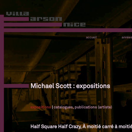
accueil
année
Michael Scott : expositions
expositions
|
catalogues, publications (artiste)
Half Square Half Crazy, À moitié carré à moiti