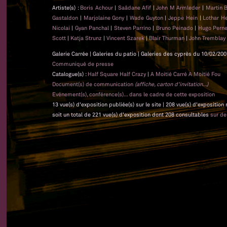
Artiste(s) :
Boris Achour
|
Saâdane Afif
|
John M Armleder
|
Martin 
Gastaldon
|
Marjolaine Gony
|
Wade Guyton
|
Jeppe Hein
|
Lothar 
Nicolai
|
Gyan Panchal
|
Steven Parrino
|
Bruno Peinado
|
Hugo Pern
Scott
|
Katja Strunz
|
Vincent Szarek
|
Blair Thurman
|
John Tremblay
Galerie Carrée | Galeries du patio | Galeries des cyprès du 10/02/200
Communiqué de presse
Catalogue(s) :
Half Square Half Crazy
|
A Moitié Carré A Moitié Fou
Document(s) de communication
(affiche, carton d'invitation...)
Evénement(s), conférence(s)... dans le cadre de cette exposition
13 vue(s) d'exposition publiée(s) sur le site | 208 vue(s) d'exposition
soit un total de 221 vue(s) d'exposition dont 208 consultables
sur d