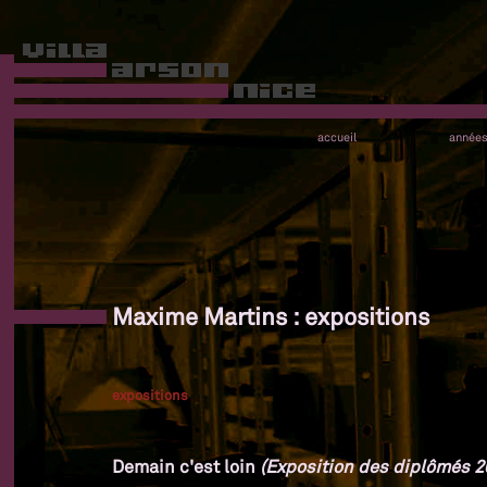
accueil
année
Maxime Martins : expositions
expositions
Demain c'est loin
(Exposition des diplômés 20