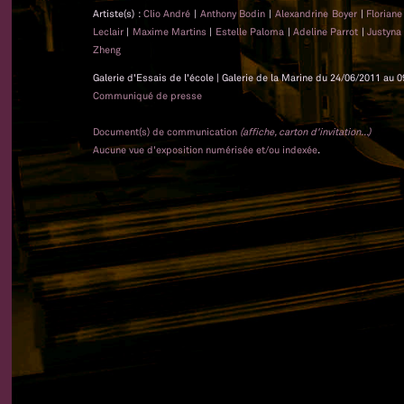
Artiste(s) :
Clio André
|
Anthony Bodin
|
Alexandrine Boyer
|
Floriane
Leclair
|
Maxime Martins
|
Estelle Paloma
|
Adeline Parrot
|
Justyna
Zheng
Galerie d'Essais de l'école | Galerie de la Marine du 24/06/2011 au 0
Communiqué de presse
Document(s) de communication
(affiche, carton d'invitation...)
Aucune vue d'exposition numérisée et/ou indexée
.