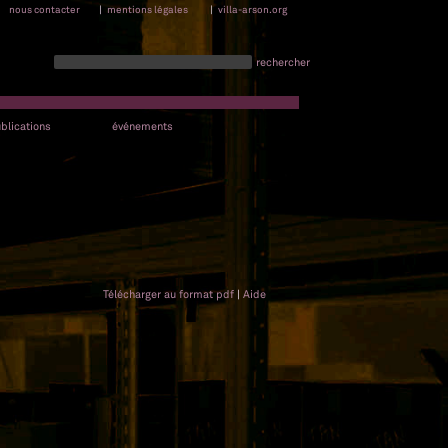
nous contacter
|
mentions légales
|
villa-arson.org
rechercher
blications
événements
Télécharger au format pdf
|
Aide