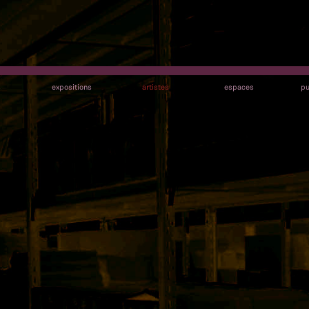
s
expositions
artistes
espaces
pu