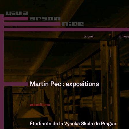
accueil
année
Martin Pec : expositions
expositions
Étudiants de la Vysoka Skola de Prague