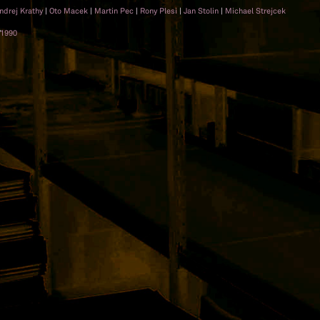
ndrej Krathy
|
Oto Macek
|
Martin Pec
|
Rony Plesi
|
Jan Stolin
|
Michael Strejcek
1990