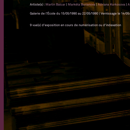
Artiste(s) :
Martin Balcar
|
Markéta Burianova
|
Adriana Korkosova
|
A
Galerie de l'École du 15/05/1990 au 22/05/1990 | Vernissage le 14/05/
9 vue(s) d'exposition en cours de numérisation ou d'indexation