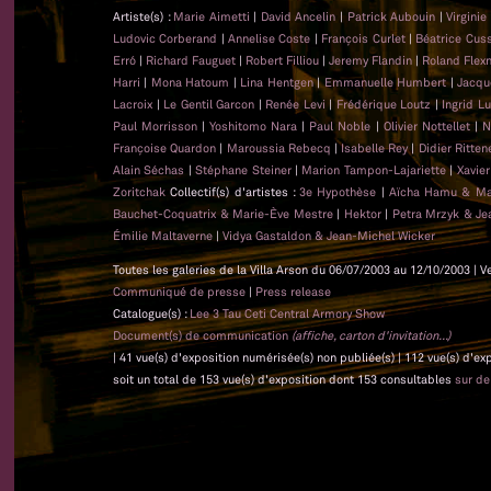
Artiste(s) :
Marie Aimetti
|
David Ancelin
|
Patrick Aubouin
|
Virginie
Ludovic Corberand
|
Annelise Coste
|
François Curlet
|
Béatrice Cus
Erró
|
Richard Fauguet
|
Robert Filliou
|
Jeremy Flandin
|
Roland Flex
Harri
|
Mona Hatoum
|
Lina Hentgen
|
Emmanuelle Humbert
|
Jacqu
Lacroix
|
Le Gentil Garcon
|
Renée Levi
|
Frédérique Loutz
|
Ingrid L
Paul Morrisson
|
Yoshitomo Nara
|
Paul Noble
|
Olivier Nottellet
|
N
Françoise Quardon
|
Maroussia Rebecq
|
Isabelle Rey
|
Didier Ritten
Alain Séchas
|
Stéphane Steiner
|
Marion Tampon-Lajariette
|
Xavie
Zoritchak
Collectif(s) d'artistes :
3e Hypothèse
|
Aïcha Hamu & Ma
Bauchet-Coquatrix & Marie-Ève Mestre
|
Hektor
|
Petra Mrzyk & Je
Émilie Maltaverne
|
Vidya Gastaldon & Jean-Michel Wicker
Toutes les galeries de la Villa Arson du 06/07/2003 au 12/10/2003 | V
Communiqué de presse
|
Press release
Catalogue(s) :
Lee 3 Tau Ceti Central Armory Show
Document(s) de communication
(affiche, carton d'invitation...)
| 41 vue(s) d'exposition numérisée(s) non publiée(s) | 112 vue(s) d'e
soit un total de 153 vue(s) d'exposition dont 153 consultables
sur d