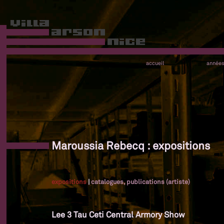
accueil
année
Maroussia Rebecq : expositions
expositions
|
catalogues, publications (artiste)
Lee 3 Tau Ceti Central Armory Show