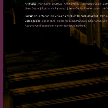
Artiste(s) :
Marjolaine Bourdua
|
Anna Byskov
|
Mercedes Cobo
|
Cam
Nans Quétel
|
Stéphanie Raimondi
|
Anne-Cécile Ratsimbason
|
Jér
Galerie de la Marine | Galerie a du 29/06/2008 au 09/07/2008 | Vernis
Catalogue(s) :
Super sans-plomb 08
Diplômés 2008 Villa Arson Nice
Aucune vue d'exposition numérisée et/ou indexée
.