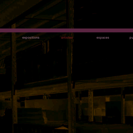
s
expositions
artistes
espaces
pu