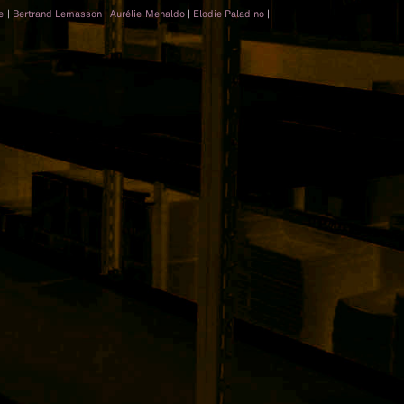
ee
|
Bertrand Lemasson
|
Aurélie Menaldo
|
Elodie Paladino
|