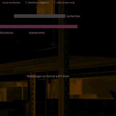
nous contacter
|
mentions légales
|
villa-arson.org
rechercher
blications
événements
Télécharger au format pdf
|
Aide