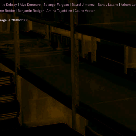
ille Debray
|
Alys Demeure
|
Solange Fargeas
|
Bayrol Jimenez
|
Sandy Lalane
|
Arham L
ôme Robbe
|
Benjamin Rodger
|
Amina Tajaddine
|
Coline Vecten
sage le 28/06/
2008