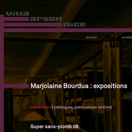
accueil
année
Marjolaine Bourdua : expositions
expositions
|
catalogues, publications (artiste)
Super sans-plomb 08