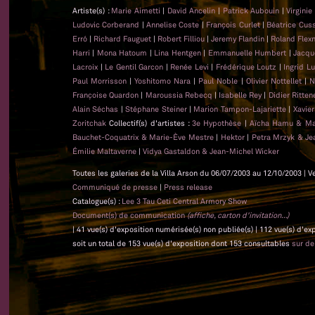
Artiste(s) :
Marie Aimetti
|
David Ancelin
|
Patrick Aubouin
|
Virginie
Ludovic Corberand
|
Annelise Coste
|
François Curlet
|
Béatrice Cus
Erró
|
Richard Fauguet
|
Robert Filliou
|
Jeremy Flandin
|
Roland Flex
Harri
|
Mona Hatoum
|
Lina Hentgen
|
Emmanuelle Humbert
|
Jacqu
Lacroix
|
Le Gentil Garcon
|
Renée Levi
|
Frédérique Loutz
|
Ingrid L
Paul Morrisson
|
Yoshitomo Nara
|
Paul Noble
|
Olivier Nottellet
|
N
Françoise Quardon
|
Maroussia Rebecq
|
Isabelle Rey
|
Didier Ritten
Alain Séchas
|
Stéphane Steiner
|
Marion Tampon-Lajariette
|
Xavie
Zoritchak
Collectif(s) d'artistes :
3e Hypothèse
|
Aïcha Hamu & Ma
Bauchet-Coquatrix & Marie-Ève Mestre
|
Hektor
|
Petra Mrzyk & Je
Émilie Maltaverne
|
Vidya Gastaldon & Jean-Michel Wicker
Toutes les galeries de la Villa Arson du 06/07/2003 au 12/10/2003 | V
Communiqué de presse
|
Press release
Catalogue(s) :
Lee 3 Tau Ceti Central Armory Show
Document(s) de communication
(affiche, carton d'invitation...)
| 41 vue(s) d'exposition numérisée(s) non publiée(s) | 112 vue(s) d'e
soit un total de 153 vue(s) d'exposition dont 153 consultables
sur d