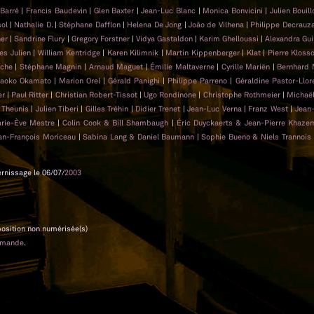
 Barré
|
Francis Baudevin
|
Glen Baxter
|
Jean-Luc Blanc
|
Monica Bonvicini
|
Julien Bouil
sol
|
Nathalie D.
|
Stéphane Dafflon
|
Helena De Jong
|
João de Vilhena
|
Philippe Decrauz
ner
|
Sandrine Flury
|
Gregory Forstner
|
Vidya Gastaldon
|
Karim Ghelloussi
|
Alexandra Gui
es Julien
|
William Kentridge
|
Karen Kilimnik
|
Martin Kippenberger
|
Klat
|
Pierre Kloss
uche
|
Stéphane Magnin
|
Arnaud Maguet
|
Émilie Maltaverne
|
Cyrille Mariën
|
Bernhard 
aoko Okamato
|
Marion Orel
|
Gérald Panighi
|
Philippe Parreno
|
Géraldine Pastor-Llor
er
|
Paul Ritter
|
Christian Robert-Tissot
|
Ugo Rondinone
|
Christophe Rothmeier
|
Michaë
r Theunis
|
Julien Tiberi
|
Gilles Tréhin
|
Didier Trenet
|
Jean-Luc Verna
|
Franz West
|
Jean
rie-Ève Mestre
|
Colin Cook & Bill Shambaugh
|
Éric Duyckaerts & Jean-Pierre Khaz
an-François Moriceau
|
Sabina Lang & Daniel Baumann
|
Sophie Bueno & Niels Trannois
ernissage le 06/07/
2003
xposition non numérisée(s)
emande
.