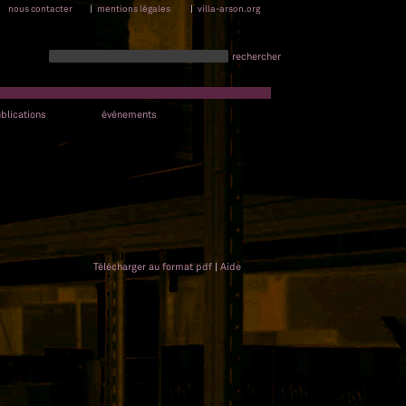
nous contacter
|
mentions légales
|
villa-arson.org
rechercher
blications
événements
Télécharger au format pdf
|
Aide