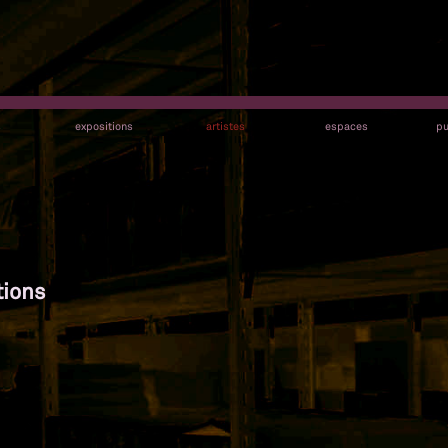
s
expositions
artistes
espaces
pu
tions