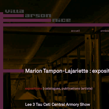
accueil
année
Marion Tampon-Lajariette : exposi
expositions
|
catalogues, publications (artiste)
Lee 3 Tau Ceti Central Armory Show