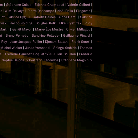
lon
|
Stéphane Calais
|
Étienne Chambaud
|
Valérie Collard
|
at
|
Wim Delvoye
|
Pierre Descamps
|
Noël Dolla
|
Dragovan
|
llot
|
Fabrice Gygi
|
Elisabeth Haines
|
Aïcha Hamu
|
Sabrina
owski
|
Jacob Kolding
|
Douglas Kolk
|
Elke Krystufek
|
Rudy
Martin
|
Genêt Mayor
|
Marie-Ève Mestre
|
Olivier Millagou
|
et
|
Bruno Peinado
|
Sandrine Pelletier
|
Guillaume Pinard
|
l Roy
|
Jean-Jacques Rullier
|
Djonam Saltani
|
Frank Scurti
|
-Michel Wicker
|
Junko Yamasaki
|
Shingo Yoshida
|
Thomas
em
|
Frédéric Bauchet-Coquatrix & Julien Bouillon
|
Frédéric
|
Sophie Dejode & Bertrand Lacombe
|
Stéphane Magnin &