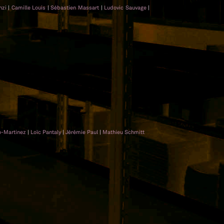
nzi
|
Camille Louis
|
Sébastien Massart
|
Ludovic Sauvage
|
o-Martinez
|
Loïc Pantaly
|
Jérémie Paul
|
Mathieu Schmitt