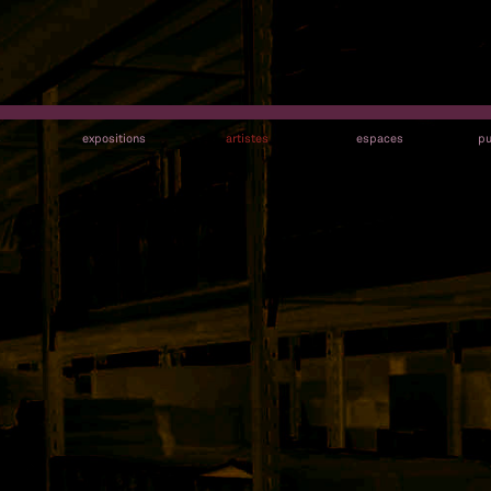
s
expositions
artistes
espaces
pu