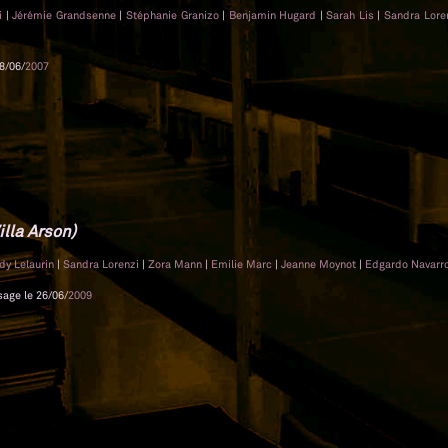
di
|
Jérémie Grandsenne
|
Stéphanie Granizo
|
Benjamin Hugard
|
Sarah Lis
|
Sandra Lore
8/06/
2007
lla Arson)
dy Lelaurin
|
Sandra Lorenzi
|
Zora Mann
|
Emilie Marc
|
Jeanne Moynot
|
Edgardo Navarr
sage le 26/06/
2009