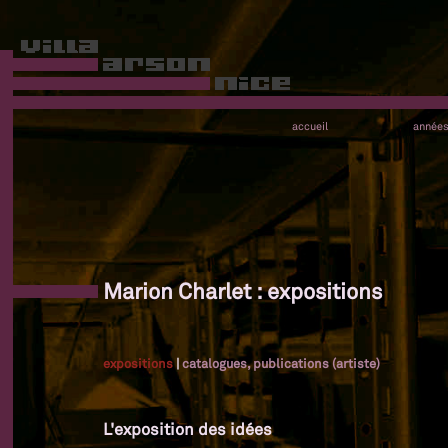
accueil
année
Marion Charlet : expositions
expositions
|
catalogues, publications (artiste)
L'exposition des idées