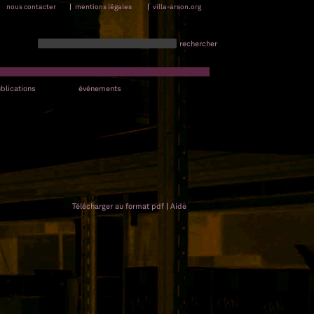
nous contacter
|
mentions légales
|
villa-arson.org
rechercher
blications
événements
Télécharger au format pdf
|
Aide