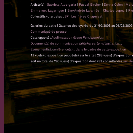
Artiste(s) :
Gabriela Albergaria
|
Pascal Bircher
|
Donna Colon
|
Mart
Emmanuel Lagarrigue
|
Eve-Andrée Laramée
|
Charles Lopez
|
Pi
Collectif(s) d'artistes :
BP
|
Les frères Chapuisat
Galeries du patio | Galeries des cyprès du 31/10/2008 au 01/02/2009 
Communiqué de presse
Catalogue(s) :
Acclimatation
Green Pandemonium
Document(s) de communication
(affiche, carton d'invitation...)
Evénement(s), conférence(s)... dans le cadre de cette exposition
12 vue(s) d'exposition publiée(s) sur le site | 283 vue(s) d'exposition
soit un total de 295 vue(s) d'exposition dont 283 consultables
sur d