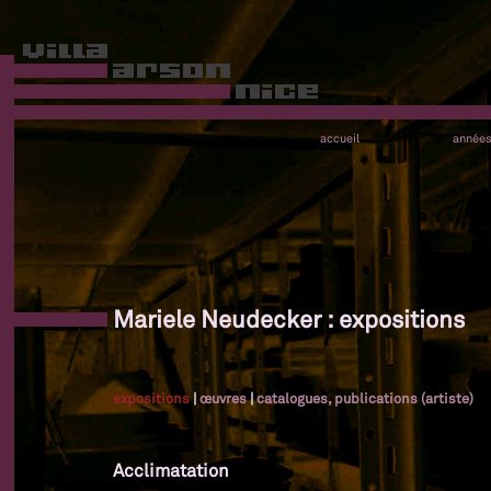
accueil
année
Mariele Neudecker : expositions
expositions
|
œuvres
|
catalogues, publications (artiste)
Acclimatation