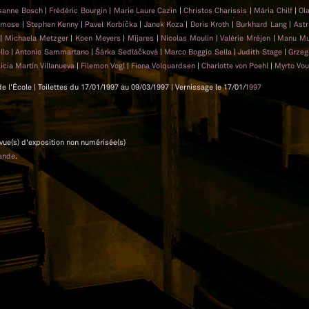
sanne Bosch
|
Frédéric Bourgin
|
Marie Laure Cazin
|
Christos Charissis
|
Mária Chilf
|
Ol
lemose
|
Stephen Kenny
|
Pavel Korbička
|
Janek Koza
|
Doris Kroth
|
Burkhard Lang
|
Ast
z
|
Michaela Metzger
|
Koen Meyers
|
Mijares
|
Nicolas Moulin
|
Valérie Mréjen
|
Manu Mu
llo
|
Antonio Sammartano
|
Šárka Sedláčková
|
Marco Boggio Sella
|
Judith Stage
|
Grzeg
licia Martín Villanueva
|
Filemon Vogl
|
Fiona Volquardsen
|
Charlotte von Poehl
|
Myrto Vo
 de l'École | Toilettes du 17/01/1997 au 09/03/1997 | Vernissage le 17/01/
1997
 vue(s) d'exposition non numérisée(s)
ande
.