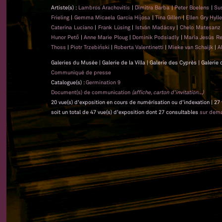
Artiste(s) :
Lambros Arachovitis
|
Dimitra Barba
|
Peter Boelens
|
Su
Frieling
|
Gemma Micaela Garcia Hijosa
|
Tina Gillen
|
Ellen Gry Hyl
Caterina Luciano
|
Frank Lüsing
|
István Madácsy
|
Chelo Matesan
Hunor Pető
|
Anne Marie Ploug
|
Dominik Podsiadly
|
María Jesús Re
Thoss
|
Piotr Trzebiński
|
Roberta Valentinetti
|
Mieke van Schaijk
|
A
Galeries du Musée | Galerie de la Villa | Galerie des Cyprès | Galerie
Communiqué de presse
Catalogue(s) :
Germination 9
Document(s) de communication
(affiche, carton d'invitation...)
20 vue(s) d'exposition en cours de numérisation ou d'indexation | 27
soit un total de 47 vue(s) d'exposition dont 27 consultables
sur dem