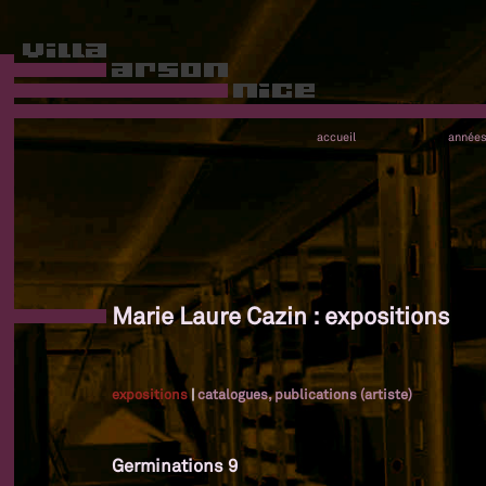
accueil
année
Marie Laure Cazin : expositions
expositions
|
catalogues, publications (artiste)
Germinations 9