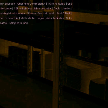
afur Eliasson
|
Oriol Font Commeleran
|
Txaro Fontalba
|
Gijs
ride Lange
|
Céline Leblanc
|
Nina Levinthal
|
David Liaudet
|
niategi-Andikoetxea
|
Simone Eva Neidhard
|
Paul O'Neill
|
orz Sztwiertnia
|
Mathilde ter Heijne
|
Jens Terlinden
|
Silke
unatsou
|
Alejendra Weil