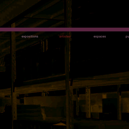
s
expositions
artistes
espaces
pu