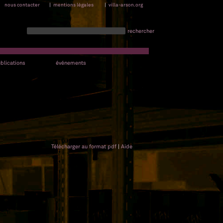
nous contacter
|
mentions légales
|
villa-arson.org
rechercher
blications
événements
Télécharger au format pdf
|
Aide