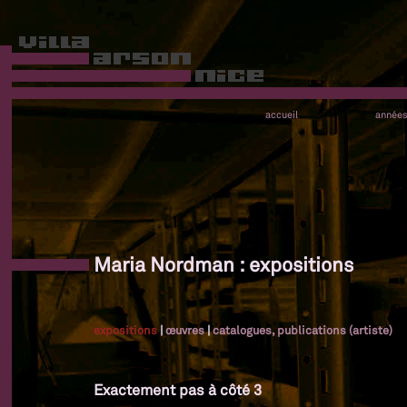
accueil
année
Maria Nordman : expositions
expositions
|
œuvres
|
catalogues, publications (artiste)
Exactement pas à côté 3