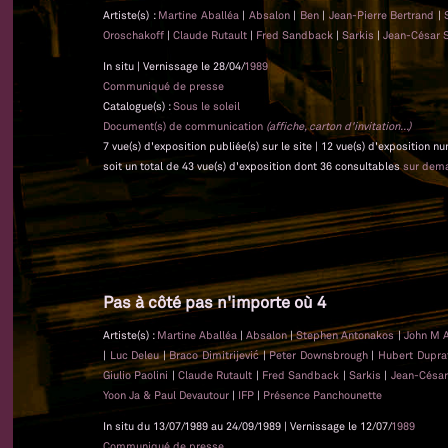
Artiste(s) :
Martine Aballéa
|
Absalon
|
Ben
|
Jean-Pierre Bertrand
|
Oroschakoff
|
Claude Rutault
|
Fred Sandback
|
Sarkis
|
Jean-César 
In situ | Vernissage le 28/04/
1989
Communiqué de presse
Catalogue(s) :
Sous le soleil
Document(s) de communication
(affiche, carton d'invitation...)
7 vue(s) d'exposition publiée(s) sur le site | 12 vue(s) d'exposition 
soit un total de 43 vue(s) d'exposition dont 36 consultables
sur dem
Pas à côté pas n'importe où 4
Artiste(s) :
Martine Aballéa
|
Absalon
|
Stephen Antonakos
|
John M 
|
Luc Deleu
|
Braco Dimitrijević
|
Peter Downsbrough
|
Hubert Dupr
Giulio Paolini
|
Claude Rutault
|
Fred Sandback
|
Sarkis
|
Jean-César
Yoon Ja & Paul Devautour
|
IFP
|
Présence Panchounette
In situ du 13/07/1989 au 24/09/1989 | Vernissage le 12/07/
1989
Communiqué de presse