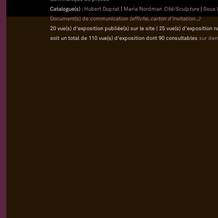
Catalogue(s) :
Hubert Duprat
|
Maria Nordman
Cité/Sculpture
|
Sous l
Document(s) de communication
(affiche, carton d'invitation...)
20 vue(s) d'exposition publiée(s) sur le site | 25 vue(s) d'exposition
soit un total de 110 vue(s) d'exposition dont 90 consultables
sur de