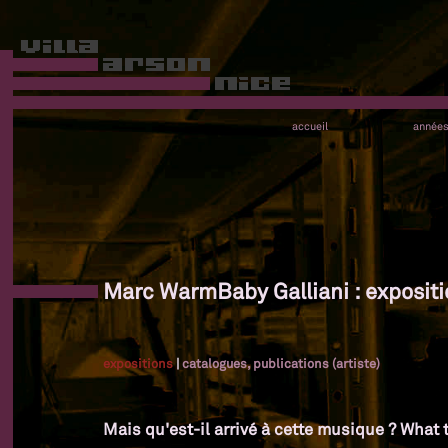
accueil
année
Marc WarmBaby Galliani : exposit
expositions
|
catalogues, publications (artiste)
Mais qu'est-il arrivé à cette musique ? What 