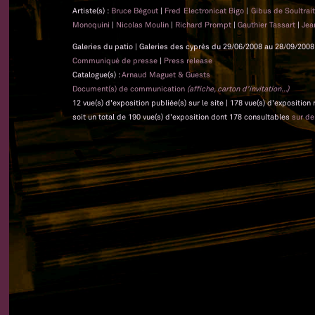
Artiste(s) :
Bruce Bégout
|
Fred Electronicat Bigo
|
Gibus de Soultrai
Monoquini
|
Nicolas Moulin
|
Richard Prompt
|
Gauthier Tassart
|
Jea
Galeries du patio | Galeries des cyprès du 29/06/2008 au 28/09/2008 
Communiqué de presse
|
Press release
Catalogue(s) :
Arnaud Maguet & Guests
Document(s) de communication
(affiche, carton d'invitation...)
12 vue(s) d'exposition publiée(s) sur le site | 178 vue(s) d'exposition
soit un total de 190 vue(s) d'exposition dont 178 consultables
sur d