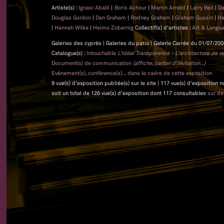
Artiste(s) :
Ignasi Aballi
|
Boris Achour
|
Martin Arnold
|
Larry Bell
|
Da
Douglas Gordon
|
Dan Graham
|
Rodney Graham
|
Graham Gussin
|
Ha
|
Hannah Wilke
|
Heimo Zobernig
Collectif(s) d'artistes :
Art & Langu
Galeries des cyprès | Galeries du patio | Galerie Carrée du 01/07/200
Catalogue(s) :
Intouchable
L'Idéal Transparence - L'architecture de v
Document(s) de communication
(affiche, carton d'invitation...)
Evénement(s), conférence(s)... dans le cadre de cette exposition
9 vue(s) d'exposition publiée(s) sur le site | 117 vue(s) d'exposition 
soit un total de 126 vue(s) d'exposition dont 117 consultables
sur d