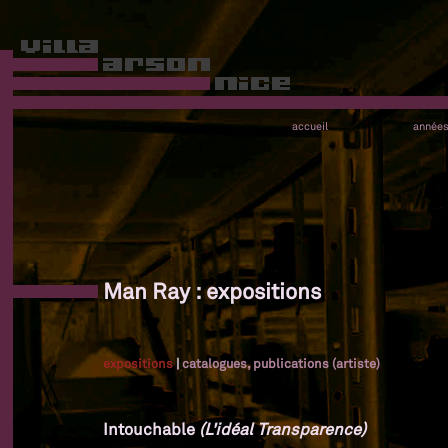
accueil
année
Man Ray : expositions
expositions
|
catalogues, publications (artiste)
Intouchable
(L'idéal Transparence)